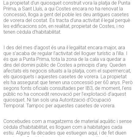
La propietat d’un quiosquet construït vora la platja de Punta
Prima, a Sant Lluís, a qui Costes encara no ha renovat la
concessió, lloga a gent del poble les deu antigues casetes
de vorera del costat. Es tracta d’una activitat il·legal perquè
les edificacions són, en realitat, propietat de Costes, i no
tenen cèdula d’habitabilitat.
I des del mes d’agost és una il·legalitat encara major, ara
que s’acaba de regular l’activitat del lloguer turístic a l’illa. I
és que a Punta Prima, tota la zona de la cala va quedar a
dins del domini públic de Costes a principis d’any. Queden
afectats els negocis situats a la platja, com el supermercat,
els quiosquets i aquestes casetes de vorera. La propietat
els ha assegurat que tenen una concessió per 60 anys. Però
segons fonts oficials consultades per IB3, de moment, l’ens
públic no ha concedit renovació per l’explotació d’aquest
quiosquet. Ni tan sols una Autorització d’Ocupació
Temporal. Tampoc per aquestes casetes de vorera.
Concebudes com a magatzems de material aquàtic i sense
cèdula d’habitabilitat, es lloguen com a habitatges cada
estiu. Alguns fa dècades que estiuegen aquí, i de fet diuen