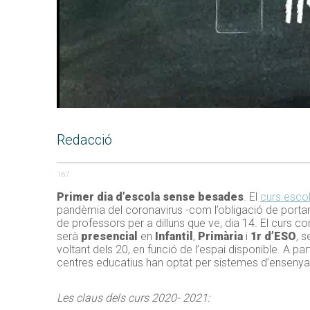
Redacció
167
Primer dia d’escola sense besades
. El
curs esco
pandèmia del coronavirus -com l’obligació de portar
de professors per a dilluns que ve, dia 14. El curs 
serà
presencial
en
Infantil
,
Primària
i
1r d’ESO
, 
voltant dels 20, en funció de l’espai disponible. A par
centres educatius han optat per sistemes d’ensen
Les claus dels curs 2020- 2021: