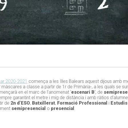
lar 2020-2021
comença a les Illes Balears aquest dijous amb m
 màscares a classe a partir de 1r de Primària-, a les quals se 
començarà en el marc de l’anomenat ‘
escenari B
‘, de
semipresen
sempre garantint el metre i mig de distància i amb ràtios d’alumnes
tir de
2n d’ESO
,
Batxillerat
,
Formació Professional
i
Estudis
yament
semipresencial
o
presencial
.