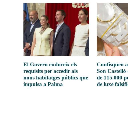
El Govern endureix els
Confisquen a
requisits per accedir als
Son Castelló
nous habitatges públics que
de 115.000 pe
impulsa a Palma
de luxe falsif