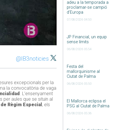
adeu a la temporada a
proclamar-se campió
d’Europa
07/08/2026 04:50
JP Financial, un equip
sense límits
06/08/2026 05:54
@IB3noticies
Festa del
mallorquinisme al
Ciutat de Palma
esures excepcionals per la
06/08/2026 05:50
suma la convocatòria de vaga
cialidad
. L’ensenyament
 per aules que se situïn al
El Mallorca eclipsa el
 de Règim Especial
, els
PSG al Ciutat de Palma
06/08/2026 05:36