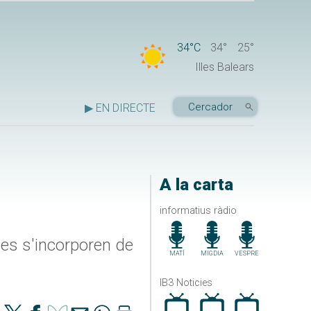
34°C
34°
25°
Illes Balears
▶ EN DIRECTE
A la carta
informatius ràdio
es s'incorporen de
MATÍ
MIGDIA
VESPRE
IB3 Noticies