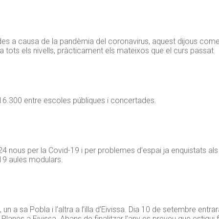
s a causa de la pandèmia del coronavirus, aquest dijous come
ots els nivells, pràcticament els mateixos que el curs passat.
16.300 entre escoles públiques i concertades.
 nous per la Covid-19 i per problemes d’espai ja enquistats als
119 aules modulars.
 a sa Pobla i l’altra a l’illa d’Eivissa. Dia 10 de setembre entr
anes a Eivissa. Abans de finalitzar l’any es preveu que estigui fin