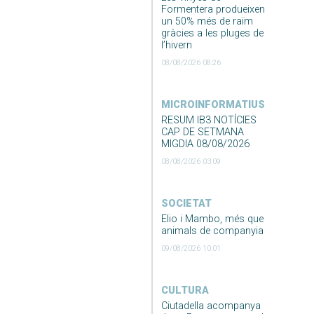
Formentera produeixen
un 50% més de raïm
gràcies a les pluges de
l’hivern
08/08/2026 08:26
MICROINFORMATIUS
RESUM IB3 NOTÍCIES
CAP DE SETMANA
MIGDIA 08/08/2026
08/08/2026 03:09
SOCIETAT
Elio i Mambo, més que
animals de companyia
09/08/2026 10:01
CULTURA
Ciutadella acompanya