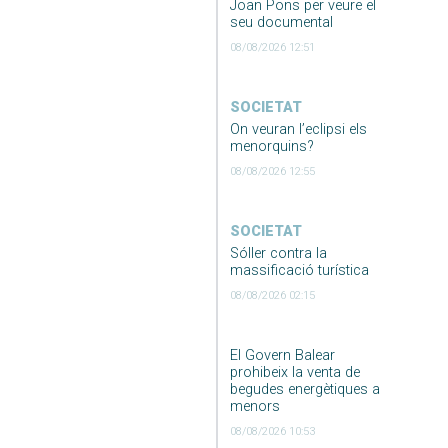
Joan Pons per veure el
seu documental
08/08/2026 12:51
SOCIETAT
On veuran l’eclipsi els
menorquins?
08/08/2026 12:55
SOCIETAT
Sóller contra la
massificació turística
08/08/2026 02:15
El Govern Balear
prohibeix la venta de
begudes energètiques a
menors
08/08/2026 10:53