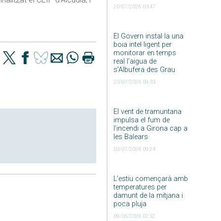
20/07/2026 03:47
El Govern instal·la una
boia intel·ligent per
monitorar en temps
real l’aigua de
s’Albufera des Grau
20/07/2026 09:33
El vent de tramuntana
impulsa el fum de
l’incendi a Girona cap a
les Balears
03/07/2026 09:24
L’estiu començarà amb
temperatures per
damunt de la mitjana i
poca pluja
09/06/2026 02:52