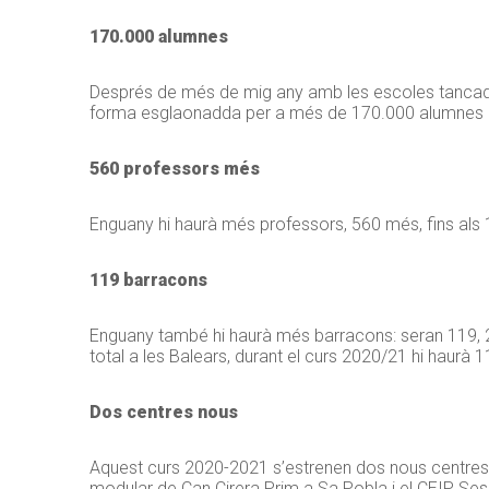
170.000 alumnes
Després de més de mig any amb les escoles tancade
forma esglaonadda per a més de 170.000 alumnes a t
560 professors més
Enguany hi haurà més professors, 560 més, fins als 
119 barracons
Enguany també hi haurà més barracons: seran 119, 24
total a les Balears, durant el curs 2020/21 hi haurà 
Dos centres nous
Aquest curs 2020-2021 s’estrenen dos nous centres, un
modular de Can Cirera Prim a Sa Pobla i el CEIP Ses Pl