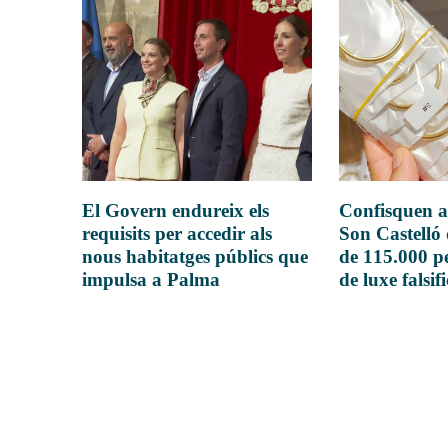
El Govern endureix els
Confisquen a
requisits per accedir als
Son Castelló
nous habitatges públics que
de 115.000 pe
impulsa a Palma
de luxe falsif