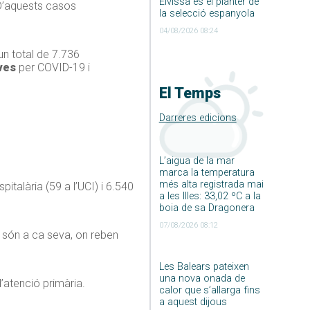
Eivissa és el planter de
 D’aquests casos
la selecció espanyola
04/08/2026 08:24
un total de 7.736
ves
per COVID-19 i
El Temps
Darreres edicions
L’aigua de la mar
marca la temperatura
més alta registrada mai
talària (59 a l’UCI) i 6.540
a les Illes: 33,02 ºC a la
boia de sa Dragonera
07/08/2026 08:12
s són a ca seva, on reben
Les Balears pateixen
una nova onada de
d’atenció primària.
calor que s’allarga fins
a aquest dijous