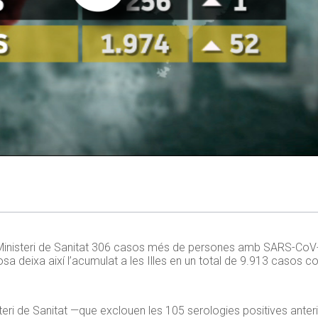
 al Ministeri de Sanitat 306 casos més de persones amb SARS-CoV
osa deixa així l’acumulat a les Illes en un total de 9.913 casos c
isteri de Sanitat —que exclouen les 105 serologies positives anter