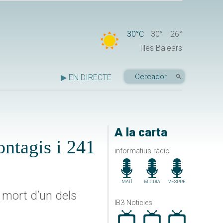
30°C
30°
26°
Illes Balears
▶ EN DIRECTE
A la carta
ontagis i 241
informatius ràdio
MATÍ
MIGDIA
VESPRE
a mort d’un dels
IB3 Noticies