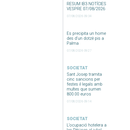
RESUM IB3 NOTÍCIES
VESPRE 07/08/2026
07/08/2026 09:34
Es precipita un home
des d’un dotzè pis a
Palma
07/08/2026 09:27
SOCIETAT
Sant Josep tramita
cinc sancions per
festes il·legals amb
multes que sumen
800.00 euros
07/08/2026 09:14
SOCIETAT
L’ocupació hotelera a