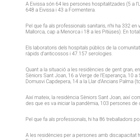
A Eivissa són 64 les persones hospitalitzades (5 a l’U
648 a Eivissa i 43 a Formentera.
Pel que fa als professionals sanitaris, n’hi ha 332 en
Mallorca, cap a Menorca i 18 a les Pitiüses). En tot
Els laboratoris dels hospitals públics de la comunit
ràpids d’anticossos i 47.157 serologies.
Quant a la situació a les residències de gent gran, e
Sèniors Sant Joan, 16 a Verge de l’Esperança, 10 a Sè
Domusvi Capdepera, 14 a la Llar d’Ancians Palma (tot 
Així mateix, la residència Sèniors Sant Joan, així c
des que es va iniciar la pandèmia, 103 persones de 
Pel que fa als professionals, hi ha 86 treballadors p
A les residències per a persones amb discapacitat hi