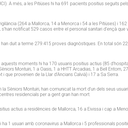
CI). A més, a les Pitiüses hi ha 691 pacients positius seguits pel
 vigilància (264 a Mallorca, 14 a Menorca i 54 a les Pitiüses) i 16
al, s’han notificat 529 casos entre el personal sanitari d’ençà q
at han duit a terme 279.415 proves diagnòstiques. En total són 2
n aquests moments hi ha 170 usuaris positius actius (85 d’hospital
niors Montuïri, 1 a Oasis, 1 a HHTT Arcadias, 1 a Bell Entorn, 27
i que provenien de la Llar d’Ancians Calvià) i 17 a Sa Serra.
om la Sèniors Montuïri, han comunicat la mort d’un dels seus usua
centres residencials per a gent gran han mort.
ositius actius a residències de Mallorca, 16 a Eivissa i cap a Men
 ha 1 usuari amb coronavirus a Mallorca i 5 professionals positiu