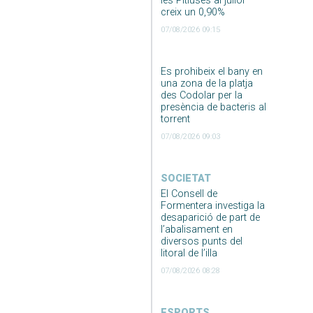
les Pitiüses al juliol
creix un 0,90%
07/08/2026 09:15
Es prohibeix el bany en
una zona de la platja
des Codolar per la
presència de bacteris al
torrent
07/08/2026 09:03
SOCIETAT
El Consell de
Formentera investiga la
desaparició de part de
l’abalisament en
diversos punts del
litoral de l’illa
07/08/2026 08:28
ESPORTS