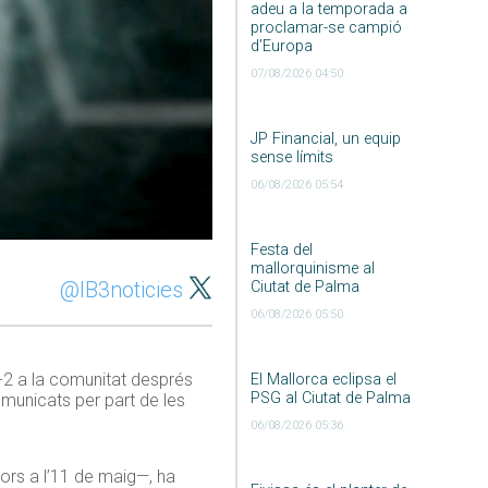
adeu a la temporada a
proclamar-se campió
d’Europa
07/08/2026 04:50
JP Financial, un equip
sense límits
06/08/2026 05:54
Festa del
mallorquinisme al
@IB3noticies
Ciutat de Palma
06/08/2026 05:50
-2 a la comunitat després
El Mallorca eclipsa el
PSG al Ciutat de Palma
omunicats per part de les
06/08/2026 05:36
iors a l’11 de maig—, ha