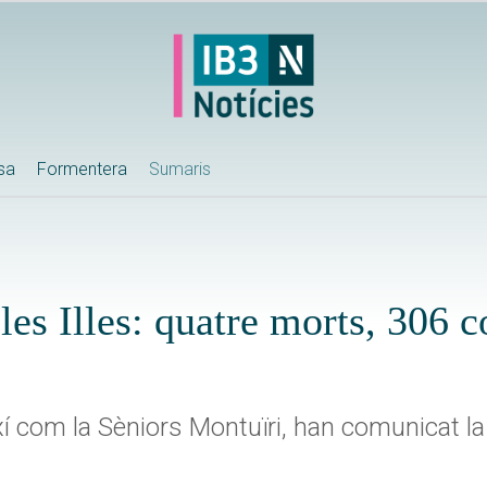
ssa
Formentera
Sumaris
les Illes: quatre morts, 306 c
xí com la Sèniors Montuïri, han comunicat l