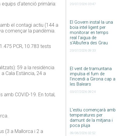
s equips d’atenció primària:
20/07/2026 03:47
El Govern instal·la una
2 amb el contagi actiu (144 a
boia intel·ligent per
ue va començar la pandèmia.
monitorar en temps
real l’aigua de
s’Albufera des Grau
21.475 PCR, 10.783 tests
20/07/2026 09:33
itzats): 59 a la residència
El vent de tramuntana
 a Cala Estància, 24 a
impulsa el fum de
l’incendi a Girona cap a
les Balears
03/07/2026 09:24
ris amb COVID-19. En total,
L’estiu començarà amb
temperatures per
orca.
damunt de la mitjana i
poca pluja
s (3 a Mallorca i 2 a
09/06/2026 02:52