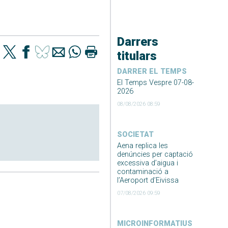
Darrers
titulars
DARRER EL TEMPS
El Temps Vespre 07-08-
2026
08/08/2026 08:59
SOCIETAT
Aena replica les
denúncies per captació
excessiva d’aigua i
contaminació a
l’Aeroport d’Eivissa
07/08/2026 09:59
MICROINFORMATIUS