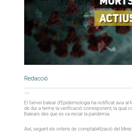
Redacció
184
El Servei balear d’Epidemiologia ha notificat avui
de dur a terme la verificació corresponent, la qual c
Balears des que es va iniciar la pandèmia.
Així, seguint els criteris de comptabilització del Min