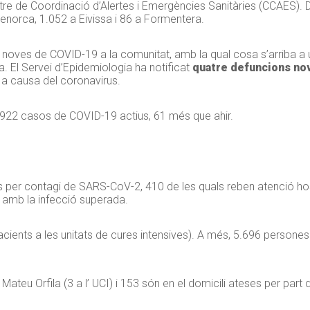
Centre de Coordinació d’Alertes i Emergències Sanitàries (CCAES).
norca, 1.052 a Eivissa i 86 a Formentera.
 noves de COVID-19 a la comunitat, amb la qual cosa s’arriba a 
a. El Servei d’Epidemiologia ha notificat
quatre defuncions no
 a causa del coronavirus.
.922 casos de COVID-19 actius, 61 més que ahir.
s per contagi de SARS-CoV-2, 410 de les quals reben atenció hospi
 amb la infecció superada.
cients a les unitats de cures intensives). A més, 5.696 persone
ateu Orfila (3 a l’ UCI) i 153 són en el domicili ateses per part 