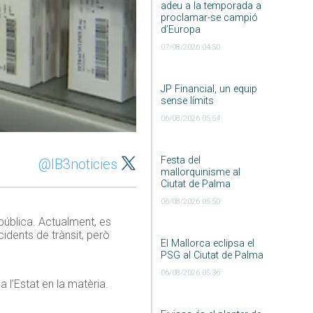
adeu a la temporada a
proclamar-se campió
d’Europa
07/08/2026 04:50
JP Financial, un equip
sense límits
06/08/2026 05:54
Festa del
@IB3noticies
mallorquinisme al
Ciutat de Palma
06/08/2026 05:50
 pública. Actualment, es
idents de trànsit, però
El Mallorca eclipsa el
PSG al Ciutat de Palma
06/08/2026 05:36
 a l’Estat en la matèria.