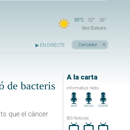
30°C
32°
26°
Illes Balears
▶ EN DIRECTE
A la carta
ió de bacteris
informatius ràdio
MATÍ
MIGDIA
VESPRE
rts que el càncer
IB3 Noticies