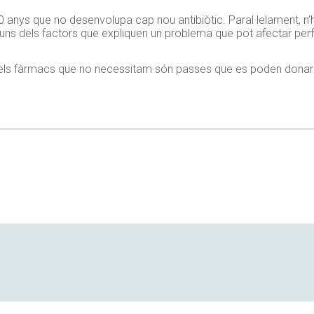
a 30 anys que no desenvolupa cap nou antibiòtic. Paral·lelament, n
s dels factors que expliquen un problema que pot afectar perfil
 els fàrmacs que no necessitam són passes que es poden donar 