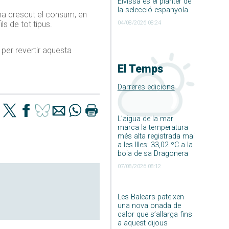
Eivissa és el planter de
la selecció espanyola
’ha crescut el consum, en
04/08/2026 08:24
s de tot tipus.
per revertir aquesta
El Temps
Darreres edicions
L’aigua de la mar
marca la temperatura
més alta registrada mai
a les Illes: 33,02 ºC a la
boia de sa Dragonera
07/08/2026 08:12
Les Balears pateixen
una nova onada de
calor que s’allarga fins
a aquest dijous