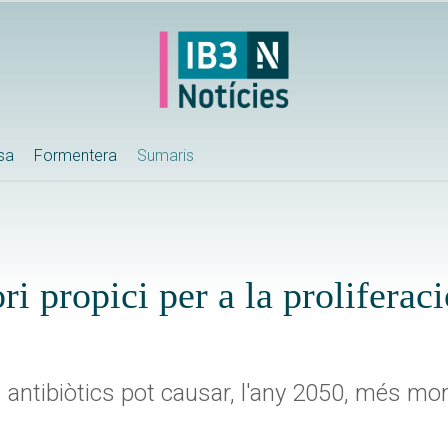
ssa
Formentera
Sumaris
ori propici per a la proliferac
s antibiòtics pot causar, l'any 2050, més mo