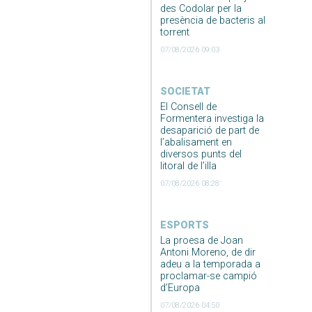
des Codolar per la
presència de bacteris al
torrent
07/08/2026 09:03
SOCIETAT
El Consell de
Formentera investiga la
desaparició de part de
l’abalisament en
diversos punts del
litoral de l’illa
07/08/2026 08:28
ESPORTS
La proesa de Joan
Antoni Moreno, de dir
adeu a la temporada a
proclamar-se campió
d’Europa
07/08/2026 04:50