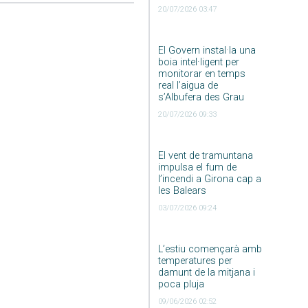
20/07/2026 03:47
El Govern instal·la una
boia intel·ligent per
monitorar en temps
real l’aigua de
s’Albufera des Grau
20/07/2026 09:33
El vent de tramuntana
impulsa el fum de
l’incendi a Girona cap a
les Balears
03/07/2026 09:24
L’estiu començarà amb
temperatures per
damunt de la mitjana i
poca pluja
09/06/2026 02:52