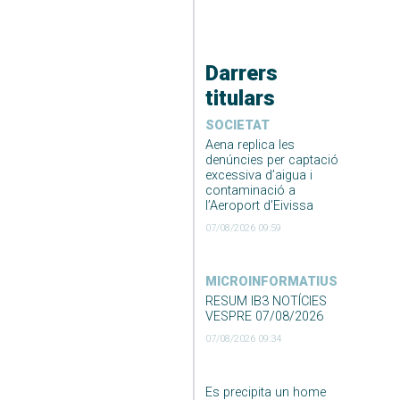
Darrers
titulars
SOCIETAT
Aena replica les
denúncies per captació
excessiva d’aigua i
contaminació a
l’Aeroport d’Eivissa
07/08/2026 09:59
MICROINFORMATIUS
RESUM IB3 NOTÍCIES
VESPRE 07/08/2026
07/08/2026 09:34
Es precipita un home