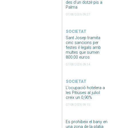
des d’un dotzè pis a
Palma
07/08/2026 09:27
SOCIETAT
Sant Josep tramita
cinc sancions per
festes il·legals amb
multes que sumen
800.00 euros
07/08/2026 09:14
SOCIETAT
L’ocupació hotelera a
les Pitiüses al juliol
creix un 0,90%
07/08/2026 09:15
Es prohibeix el bany en
una zona de la platja