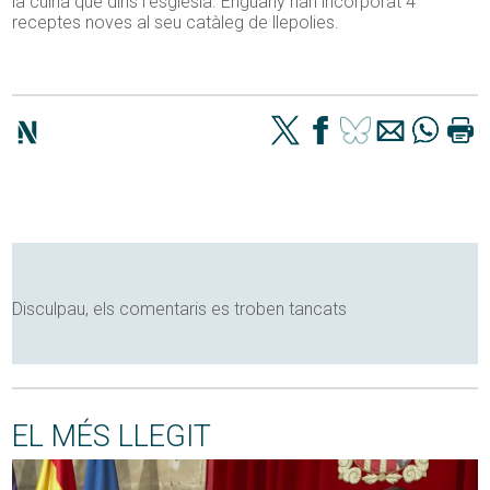
la cuina que dins l’església. Enguany han incorporat 4
receptes noves al seu catàleg de llepolies.
Disculpau, els comentaris es troben tancats
EL MÉS LLEGIT