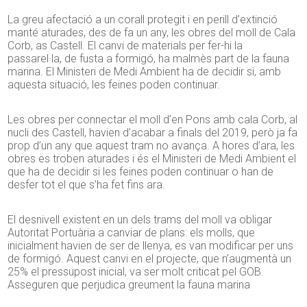
La greu afectació a un corall protegit i en perill d’extinció
manté aturades, des de fa un any, les obres del moll de Cala
Corb, as Castell. El canvi de materials per fer-hi la
passarel·la, de fusta a formigó, ha malmès part de la fauna
marina. El Ministeri de Medi Ambient ha de decidir si, amb
aquesta situació, les feines poden continuar.
Les obres per connectar el moll d’en Pons amb cala Corb, al
nucli des Castell, havien d’acabar a finals del 2019, però ja fa
prop d’un any que aquest tram no avança. A hores d’ara, les
obres es troben aturades i és el Ministeri de Medi Ambient el
que ha de decidir si les feines poden continuar o han de
desfer tot el que s’ha fet fins ara.
El desnivell existent en un dels trams del moll va obligar
Autoritat Portuària a canviar de plans: els molls, que
inicialment havien de ser de llenya, es van modificar per uns
de formigó. Aquest canvi en el projecte, que n’augmentà un
25% el pressupost inicial, va ser molt criticat pel GOB.
Asseguren que perjudica greument la fauna marina