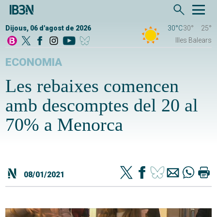
Dijous, 06 d'agost de 2026
30°C
30°
25°
Illes Balears
ECONOMIA
Les rebaixes comencen
amb descomptes del 20 al
70% a Menorca
08/01/2021