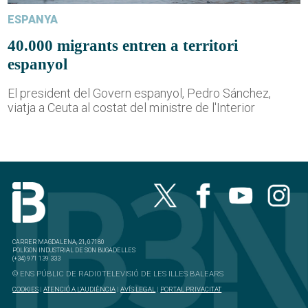
ESPANYA
40.000 migrants entren a territori
espanyol
El president del Govern espanyol, Pedro Sánchez,
viatja a Ceuta al costat del ministre de l'Interior
CARRER MAGDALENA, 21, 07180
POLÍGON INDUSTRIAL DE SON BUGADELLES
(+34) 971 139 333
© ENS PÚBLIC DE RADIOTELEVISIÓ DE LES ILLES BALEARS
COOKIES
|
ATENCIÓ A L'AUDIÈNCIA
|
AVÍS LEGAL
|
PORTAL PRIVACITAT