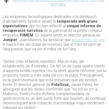
setmana
Les empreses tecnològiques dedicades a la distribució
d’allotjaments turístics veuen la
temporada amb grans
expectatives
. Així ho han reflectit al
cinquè informe de
recuperació turística
de la patronal de la petita i mitjana
empresa,
PIMEM
. En aquest sentit, el director general de
Juníper
, Juan Mateos, ha destacat que
aquest mes de juny
hi haurà més del doble de reserves que el mes de juliol de
l’any passat, que va ser el millor de tot l’any.
També creix el turista repetidor. Allà on més, als
establiments de 4 estrelles. De fet, un de cada quatre clients
d’aquests hotels repeteix i ho fa atret, apunta l’informe, per la
proposta turística més enllà del sol i la platja. Principalment,
és la gastronomia la que està impulsant que els turistes
tornin. El director general de
Fideltour,
Javier Pérez, ha
assegurat que les dades confirmen que “no tot és oci a
Mallorca. Tenim molta d’oferta complementària i la
gastronomia és un dels punts forts que hauríem de continuar
desenvolupant amb l’objectiu d’aconseguir major rendiment i
millorant les tarifes”.