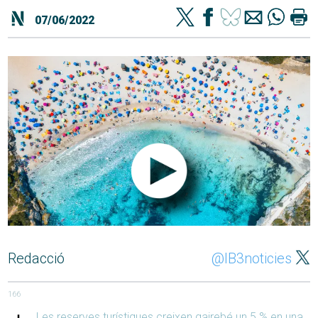
07/06/2022
Redacció
@IB3noticies
166
Les reserves turístiques creixen gairebé un 5 % en una