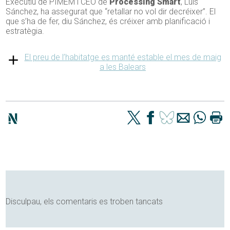
Executiu de PIMEM i CEO de
Processing Smart
, Luis
Sánchez, ha assegurat que “retallar no vol dir decréixer”. El
que s’ha de fer, diu Sánchez, és créixer amb planificació i
estratègia.
El preu de l’habitatge es manté estable el mes de maig
a les Balears
Disculpau, els comentaris es troben tancats