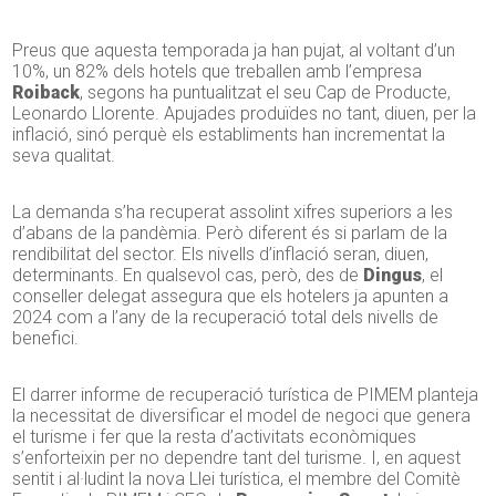
Preus que aquesta temporada ja han pujat, al voltant d’un
10%, un 82% dels hotels que treballen amb l’empresa
Roiback
, segons ha puntualitzat el seu Cap de Producte,
Leonardo Llorente. Apujades produïdes no tant, diuen, per la
inflació, sinó perquè els establiments han incrementat la
seva qualitat.
La demanda s’ha recuperat assolint xifres superiors a les
d’abans de la pandèmia. Però diferent és si parlam de la
rendibilitat del sector. Els nivells d’inflació seran, diuen,
determinants. En qualsevol cas, però, des de
Dingus
, el
conseller delegat assegura que els hotelers ja apunten a
2024 com a l’any de la recuperació total dels nivells de
benefici.
El darrer informe de recuperació turística de PIMEM planteja
la necessitat de diversificar el model de negoci que genera
el turisme i fer que la resta d’activitats econòmiques
s’enforteixin per no dependre tant del turisme. I, en aquest
sentit i al·ludint la nova Llei turística, el membre del Comitè