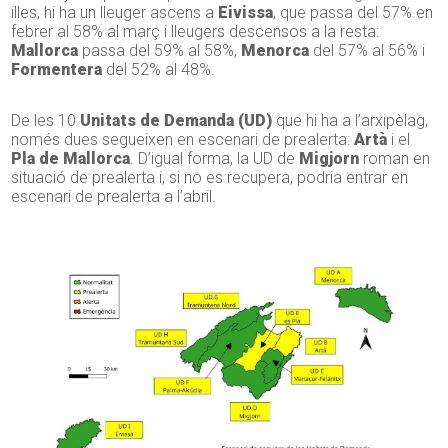
illes, hi ha un lleuger ascens a
Eivissa
, que passa del 57% en
febrer al 58% al març i lleugers descensos a la resta:
Mallorca
passa del 59% al 58%,
Menorca
del 57% al 56% i
Formentera
del 52% al 48%.
De les 10
Unitats de Demanda (UD)
que hi ha a l’arxipèlag,
només dues segueixen en escenari de prealerta:
Artà
i el
Pla de Mallorca
. D’igual forma, la UD de
Migjorn
roman en
situació de prealerta i, si no es recupera, podria entrar en
escenari de prealerta a l’abril.