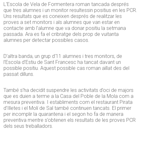
L’Escola de Vela de Formentera roman tancada després
que tres alumnes i un monitor resultessin positius en les PCR.
Uns resultats que es coneixen després de realitzar les
proves a set monitors i als alumnes que van estar en
contacte amb l’alumne que va donar positiu la setmana
passada. Ara es fa el cribratge dels prop de vuitanta
alumnes per detectar possibles casos.
D’altra banda, un grup d’11 alumnes i tres monitors, de
l’Escola d’Estiu de Sant Francesc ha tancat davant un
possible positiu. Aquest possible cas roman aïllat des del
passat dilluns.
També s’ha decidit suspendre les activitats d’oci de majors
que es duien a terme a la Casa del Poble de la Mola com a
mesura preventiva. I establiments com el restaurant Pirata
d’Illetes i el Molí de Sal també continuen tancats. El primer
per incomplir la quarantena i el segon ho fa de manera
preventiva mentre s’obtenen els resultats de les proves PCR
dels seus treballadors.