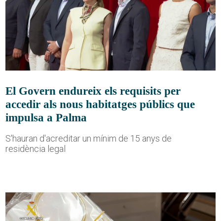
El Govern endureix els requisits per
accedir als nous habitatges públics que
impulsa a Palma
S'hauran d'acreditar un mínim de 15 anys de
residència legal