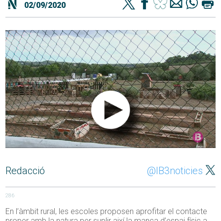
02/09/2020
Redacció
@IB3noticies
286
En l’àmbit rural, les escoles proposen aprofitar el contacte
proper amb la natura per suplir així la manca d’espai físic a