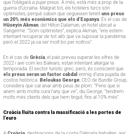
que l’obligarà a pujar preus. A més, està més a prop de la
guerra d’Ucraïna. Malgrat tot, els hotelers turcs són
optimistes, perquè saben que segueixen tenint
uns preus
un 20% més econòmics que els d’Espanya
. És el cas de
Hüseyin Akman
, del Hilton Dalaman, un hotel ubicat a
Sarigerme. “Som optimistes”, explica Akman, “ens estem
intentant recuperar de tot allò que va suposar la pandèmia
però el 2022 ja va ser molt bo per noltros”.
En el cas de
Grècia
, el país preveu superar les xifres de
2022 i així com les Balears, estan intentant allargar la
temporada. El sector turístic grec, però, és conscient que
els preus seran un factor cabdal
enmig d’una pujada de
costos històrica.
Beloukas George
, CEO de Bundle Group,
considera que cal anar amb peus de plom. “Pens que si
anem amb molta cura l’any que ve”, diu George, “tendrem
molts més clients dels que hem tingut, fins al 10% més”.
Croàcia lluita contra la massificació a les portes de
l’euro
A
Croàcia
, destinacions de la costa Dàlmata treballen, així