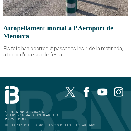
Atropellament mortal a l’Aeroport de
Menorca
Els fets han ocorregut passades les 4 de la matinada,
a tocar d'una sala de festa
CARRER MAGDALENA, 21, 07180
POLÍGON INDUSTRIAL DE SON BUGADELLES
(+34) 971 139 333
© ENS PÚBLIC DE RADIOTELEVISIÓ DE LES ILLES BALEARS