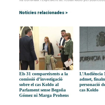
Notícies relacionades >
Els 31 compareixents a la
L’Audiència 
comissió d’investigació
admet, finalm
sobre el cas Koldo al
personació de
Parlament sense Begoña
cas Koldo
Gómez ni Marga Prohens