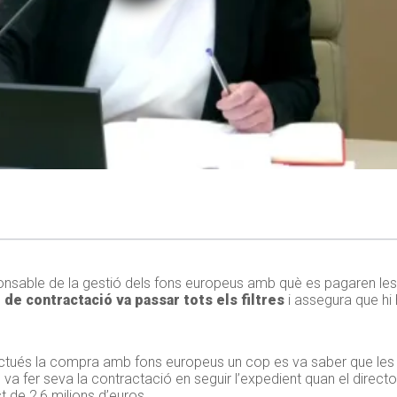
ponsable de la gestió dels fons europeus amb què es pagaren le
 de contractació
va passar tots els filtres
i assegura que hi 
fectués la compra amb fons europeus un cop es va saber que les
va fer seva la contractació en seguir l’expedient quan el director 
 de 2,6 milions d’euros.