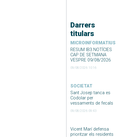
Darrers
titulars
MICROINFORMATIUS
RESUM IB3 NOTÍCIES
CAP DE SETMANA
VESPRE 09/08/2026
09/08/2026 10:16
SOCIETAT
Sant Josep tanca es
Codolar per
vessaments de fecals
09/08/2026 09:43
Vicent Marí defensa
prioritzar els residents