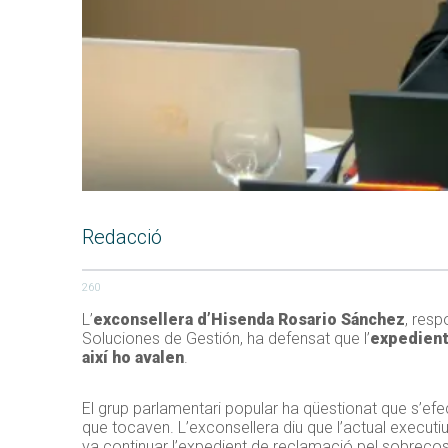
Redacció
260
L’
exconsellera d’Hisenda Rosario Sánchez
, res
Soluciones de Gestión, ha defensat que l’
expedient
així ho avalen
.
El grup parlamentari popular ha qüestionat que s’e
que tocaven. L’exconsellera diu que l’actual executiu 
va continuar l’expedient de reclamació pel sobrecost