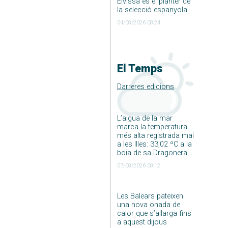
Eivissa és el planter de
la selecció espanyola
04/08/2026 08:24
El Temps
Darreres edicions
L’aigua de la mar
marca la temperatura
més alta registrada mai
a les Illes: 33,02 ºC a la
boia de sa Dragonera
07/08/2026 08:12
Les Balears pateixen
una nova onada de
calor que s’allarga fins
a aquest dijous