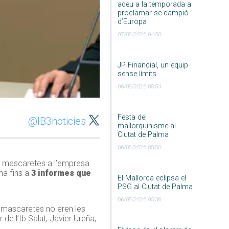
adeu a la temporada a
proclamar-se campió
d’Europa
07/08/2026 04:50
JP Financial, un equip
sense límits
06/08/2026 05:54
Festa del
@IB3noticies
mallorquinisme al
Ciutat de Palma
06/08/2026 05:50
s mascaretes a l’empresa
ha fins a
3 informes que
El Mallorca eclipsa el
PSG al Ciutat de Palma
06/08/2026 05:36
 mascaretes no eren les
de l’Ib Salut, Javier Ureña,