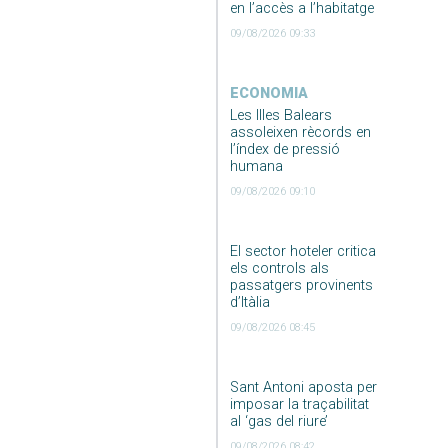
en l’accès a l’habitatge
09/08/2026 09:33
ECONOMIA
Les Illes Balears
assoleixen rècords en
l’índex de pressió
humana
09/08/2026 09:10
El sector hoteler critica
els controls als
passatgers provinents
d’Itàlia
09/08/2026 08:45
Sant Antoni aposta per
imposar la traçabilitat
al ‘gas del riure’
09/08/2026 08:42