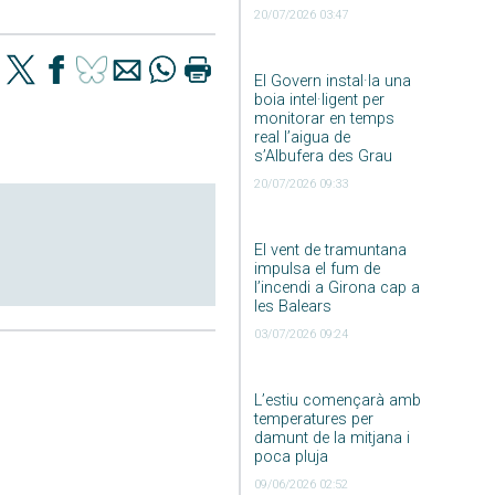
20/07/2026 03:47
El Govern instal·la una
boia intel·ligent per
monitorar en temps
real l’aigua de
s’Albufera des Grau
20/07/2026 09:33
El vent de tramuntana
impulsa el fum de
l’incendi a Girona cap a
les Balears
03/07/2026 09:24
L’estiu començarà amb
temperatures per
damunt de la mitjana i
poca pluja
09/06/2026 02:52