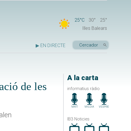
25°C
30°
25°
Illes Balears
▶ EN DIRECTE
A la carta
ació de les
informatius ràdio
MATÍ
MIGDIA
VESPRE
alen
IB3 Noticies