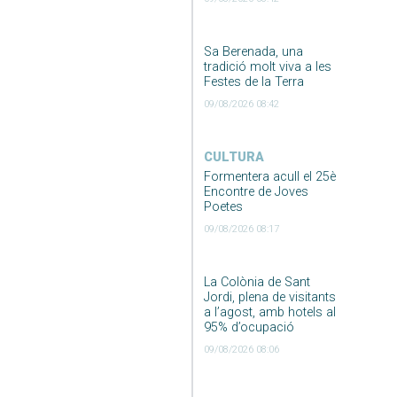
Sa Berenada, una
tradició molt viva a les
Festes de la Terra
09/08/2026 08:42
CULTURA
Formentera acull el 25è
Encontre de Joves
Poetes
09/08/2026 08:17
La Colònia de Sant
Jordi, plena de visitants
a l’agost, amb hotels al
95% d’ocupació
09/08/2026 08:06