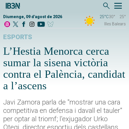
Diumenge, 09 d'agost de 2026
25°C
30°
25°
Illes Balears
ESPORTS
L’Hestia Menorca cerca
sumar la sisena victòria
contra el Palència, candidat
a l’ascens
Javi Zamora parla de "mostrar una cara
competitiva en defensa i davall el tauler"
per optar al triomf; l'exjugador Urko
Otegi, director esportiu dels castellans,