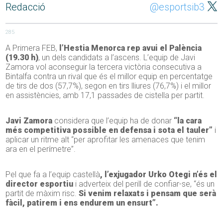
Redacció
@esportsib3
285
A Primera FEB,
l’Hestia Menorca rep avui el Palència
(19.30 h)
, un dels candidats a l’ascens. L’equip de Javi
Zamora vol aconseguir la tercera victòria consecutiva a
Bintalfa contra un rival que és el millor equip en percentatge
de tirs de dos (57,7%), segon en tirs lliures (76,7%) i el millor
en assistències, amb 17,1 passades de cistella per partit.
Javi Zamora
considera que l’equip ha de donar
“la cara
més competitiva possible en defensa i sota el tauler”
i
aplicar un ritme alt “per aprofitar les amenaces que tenim
ara en el perímetre”.
Pel que fa a l’equip castellà
, l’exjugador Urko Otegi n’és el
director esportiu
i adverteix del perill de confiar-se, “és un
partit de màxim risc.
Si venim relaxats i pensam que serà
fàcil, patirem i ens endurem un ensurt”.