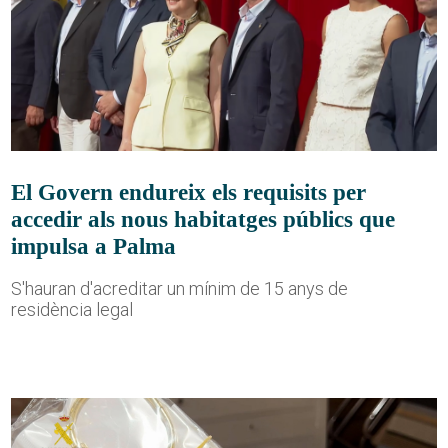
El Govern endureix els requisits per
accedir als nous habitatges públics que
impulsa a Palma
S'hauran d'acreditar un mínim de 15 anys de
residència legal