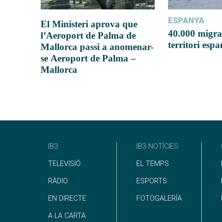
ESPANYA
El Ministeri aprova que
40.000 migra
l’Aeroport de Palma de
territori esp
Mallorca passi a anomenar-
se Aeroport de Palma –
Mallorca
IB3
IB3 NOTÍCIES
TELEVISIÓ
EL TEMPS
RÀDIO
ESPORTS
EN DIRECTE
FOTOGALERÍA
A LA CARTA