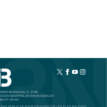
RRER MAGDALENA, 21, 07180
OLÍGON INDUSTRIAL DE SON BUGADELLES
34) 971 139 333
 ENS PÚBLIC DE RADIOTELEVISIÓ DE LES ILLES BALEARS