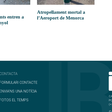
Atropellament mortal a
nts entren a
l’Aeroport de Menorca
anyol
CONTACTA
FORMULARI CONTACTE
ENVIA'NS UNA NOTÍCIA
CA
FOTOS EL TEMPS
P
(+
©