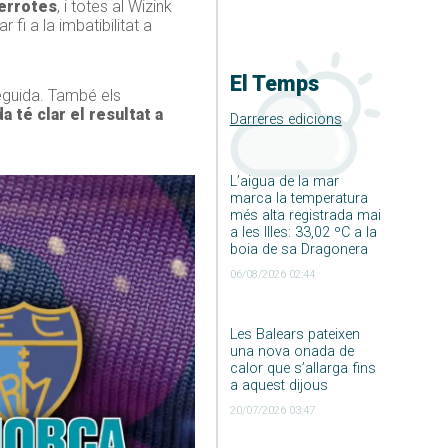
derrotes
, i totes al Wizink
fi a la imbatibilitat a
El Temps
eguida. També els
da té clar el resultat a
Darreres edicions
L’aigua de la mar
marca la temperatura
més alta registrada mai
a les Illes: 33,02 ºC a la
boia de sa Dragonera
06/08/2026 02:44
Les Balears pateixen
una nova onada de
calor que s’allarga fins
a aquest dijous
20/07/2026 03:47