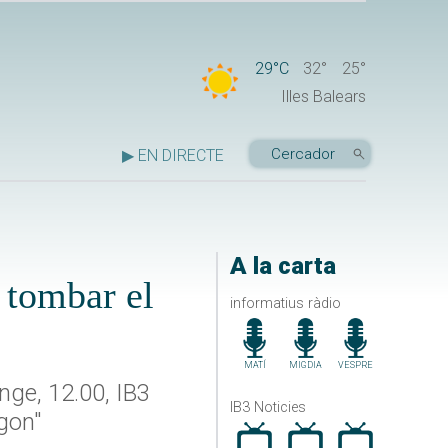
29°C
32°
25°
Illes Balears
▶ EN DIRECTE
A la carta
 tombar el
informatius ràdio
MATÍ
MIGDIA
VESPRE
enge, 12.00, IB3
IB3 Noticies
egon"