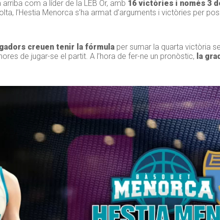
a arriba com a líder de la LEB Or, amb
16 victòries i només 3 
lta, l’Hestia Menorca s’ha armat d’arguments i victòries per posar 
ugadors creuen tenir la fórmula
per sumar la quarta victòria s
ores de jugar-se el partit. A l’hora de fer-ne un pronòstic,
la gra