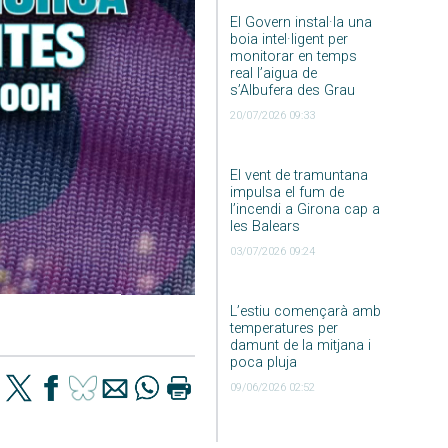
El Govern instal·la una
boia intel·ligent per
monitorar en temps
real l’aigua de
s’Albufera des Grau
20/07/2026 09:33
El vent de tramuntana
impulsa el fum de
l’incendi a Girona cap a
les Balears
03/07/2026 09:24
L’estiu començarà amb
temperatures per
damunt de la mitjana i
poca pluja
09/06/2026 02:52