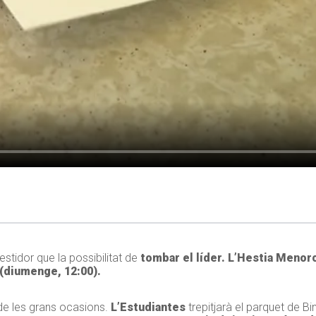
stidor que la possibilitat de
tombar el líder. L’Hestia Menor
 (diumenge, 12:00).
 de les grans ocasions.
L’Estudiantes
trepitjarà el parquet de Bi