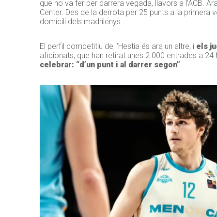
que ho va fer per darrera vegada, llavors a l’ACB. Ar
Center. Des de la derrota per 25 punts a la primera vo
domicili dels madrilenys.
El perfil competitiu de l’Hestia és ara un altre, i
els j
aficionats, que han retirat unes 2.000 entrades a 24 h
celebrar: “d’un punt i al darrer segon”
.