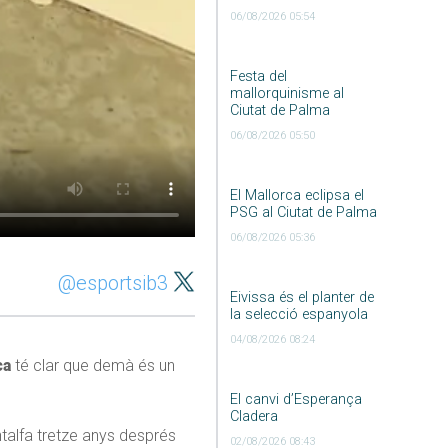
06/08/2026 05:54
Festa del
mallorquinisme al
Ciutat de Palma
06/08/2026 05:50
El Mallorca eclipsa el
PSG al Ciutat de Palma
06/08/2026 05:36
@esportsib3
Eivissa és el planter de
la selecció espanyola
04/08/2026 08:24
ca
té clar que demà és un
El canvi d’Esperança
Cladera
ntalfa tretze anys després
02/08/2026 08:43