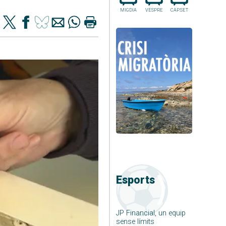
MIGDIA
VESPRE
CAP.SET
Esports
JP Financial, un equip
sense límits