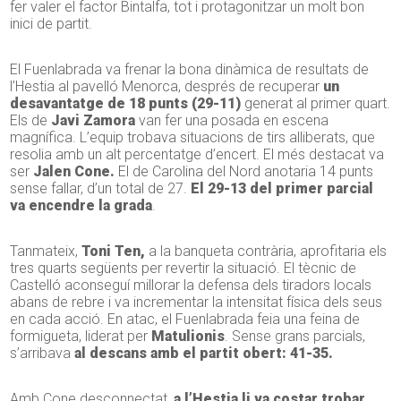
fer valer el factor Bintalfa, tot i protagonitzar un molt bon
inici de partit.
El Fuenlabrada va frenar la bona dinàmica de resultats de
l’Hestia al pavelló Menorca, després de recuperar
un
desavantatge de 18 punts (29-11)
generat al primer quart.
Els de
Javi Zamora
van fer una posada en escena
magnífica. L’equip trobava situacions de tirs alliberats, que
resolia amb un alt percentatge d’encert. El més destacat va
ser
Jalen Cone.
El de Carolina del Nord anotaria 14 punts
sense fallar, d’un total de 27.
El 29-13 del primer parcial
va encendre la grada
.
Tanmateix,
Toni Ten,
a la banqueta contrària, aprofitaria els
tres quarts següents per revertir la situació. El tècnic de
Castelló aconseguí millorar la defensa dels tiradors locals
abans de rebre i va incrementar la intensitat física dels seus
en cada acció. En atac, el Fuenlabrada feia una feina de
formigueta, liderat per
Matulionis
. Sense grans parcials,
s’arribava
al descans amb el partit obert: 41-35.
Amb Cone desconnectat,
a l’Hestia li va costar trobar