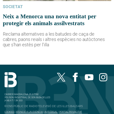
SOCIETAT
Neix a Menorca una nova entitat per
protegir els animals assilvestrats
Reclama alternatives a les batudes de caça de
cabres, paons reials i altres espècies no autòctones
que s'han estès per l'illa
CARRER MAGDALENA, 21, 07180
POLÍGON INDUSTRIAL DE SON BUGADELLES
(+34) 971 139 333
© ENS PÚBLIC DE RADIOTELEVISIÓ DE LES ILLES BALEARS
COOKIES
|
ATENCIÓ A L'AUDIÈNCIA
|
AVÍS LEGAL
|
PORTAL PRIVACITAT