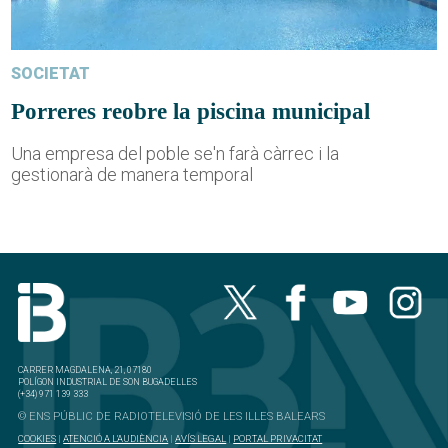
SOCIETAT
Porreres reobre la piscina municipal
Una empresa del poble se'n farà càrrec i la
gestionarà de manera temporal
CARRER MAGDALENA, 21, 07180
POLÍGON INDUSTRIAL DE SON BUGADELLES
(+34) 971 139 333
© ENS PÚBLIC DE RADIOTELEVISIÓ DE LES ILLES BALEARS
COOKIES
|
ATENCIÓ A L'AUDIÈNCIA
|
AVÍS LEGAL
|
PORTAL PRIVACITAT