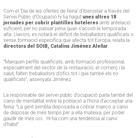
Com el ‘Dia de les ofertes de feina’ d’Iberostar a través del
Servei Públic d’Ocupació hi ha hagut
unes altres 18
jornades per cobrir plantilles hoteleres
amb antelació
suficient, per no passar pena quan s’acosti la temporada
alta. Llavors, es notarà el dèficit de treballadors qualificats o
sense formació específica que afecta tot Europa, relata la
directora del SOIB, Catalina Jiménez Aleñar
.
“Manquen perfils qualificats, amb formació professional,
especialment del sector de la restauració, el comerç i la
salut; falten treballadors d’ofici, tot i que també els no
qualificats”, assenyala Jiménez.
La responsable del servei públic d’ocupació parla també del
canvi de mentalitat entre la població a l’hora d’acceptar una
feina: “La gent sembla disposada a cobrar manco a canvi
de disposar de més temps per a ella mateixa, per poder
gaudir de més oci… Hi ha com una tendència al canvi
d’hàbit”.