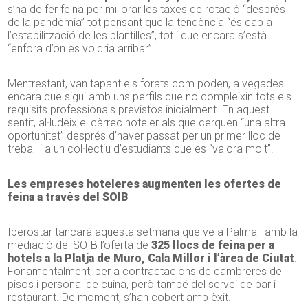
s’ha de fer feina per millorar les taxes de rotació “després
de la pandèmia” tot pensant que la tendència “és cap a
l’estabilització de les plantilles”, tot i que encara s’està
“enfora d’on es voldria arribar”.
Mentrestant, van tapant els forats com poden, a vegades
encara que sigui amb uns perfils que no compleixin tots els
requisits professionals previstos inicialment. En aquest
sentit, al·ludeix el càrrec hoteler als que cerquen “una altra
oportunitat” després d’haver passat per un primer lloc de
treball i a un col·lectiu d’estudiants que es “valora molt”.
Les empreses hoteleres augmenten les ofertes de
feina a través del SOIB
Iberostar tancarà aquesta setmana que ve a Palma i amb la
mediació del SOIB l’oferta de
325 llocs de feina per a
hotels a la Platja de Muro, Cala Millor i l’àrea de Ciutat
.
Fonamentalment, per a contractacions de cambreres de
pisos i personal de cuina, però també del servei de bar i
restaurant. De moment, s’han cobert amb èxit.