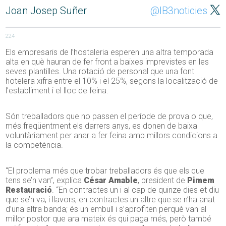
Joan Josep Suñer
@IB3noticies
224
Els empresaris de l’hostaleria esperen una altra temporada
alta en què hauran de fer front a baixes imprevistes en les
seves plantilles. Una rotació de personal que una font
hotelera xifra entre el 10% i el 25%, segons la localització de
l’establiment i el lloc de feina.
Són treballadors que no passen el període de prova o que,
més freqüentment els darrers anys, es donen de baixa
voluntàriament per anar a fer feina amb millors condicions a
la competència.
“El problema més que trobar treballadors és que els que
tens se’n van”, explica
César Amable
, president de
Pimem
Restauració
. “En contractes un i al cap de quinze dies et diu
que se’n va, i llavors, en contractes un altre que se n’ha anat
d’una altra banda; és un embull i s’aprofiten perquè van al
millor postor que ara mateix és qui paga més, però també