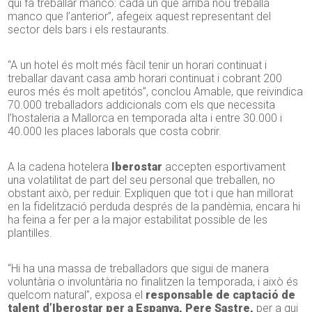
qui fa treballar manco: cada un que arriba nou treballa
manco que l’anterior”, afegeix aquest representant del
sector dels bars i els restaurants.
“A un hotel és molt més fàcil tenir un horari continuat i
treballar davant casa amb horari continuat i cobrant 200
euros més és molt apetitós”, conclou Amable, que reivindica
70.000 treballadors addicionals com els que necessita
l’hostaleria a Mallorca en temporada alta i entre 30.000 i
40.000 les places laborals que costa cobrir.
A la cadena hotelera
Iberostar
accepten esportivament
una volatilitat de part del seu personal que treballen, no
obstant això, per reduir. Expliquen que tot i que han millorat
en la fidelització perduda després de la pandèmia, encara hi
ha feina a fer per a la major estabilitat possible de les
plantilles.
“Hi ha una massa de treballadors que sigui de manera
voluntària o involuntària no finalitzen la temporada, i això és
quelcom natural”, exposa el
responsable de captació de
talent d’Iberostar per a Espanya, Pere Sastre,
per a qui