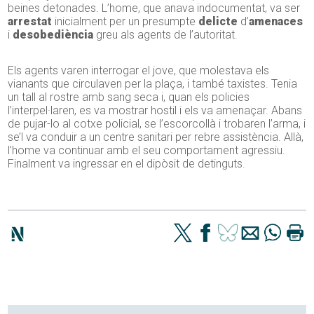
beines detonades. L’home, que anava indocumentat, va ser
arrestat
inicialment per un presumpte
delicte
d’
amenaces
i
desobediència
greu als agents de l’autoritat.
Els agents varen interrogar el jove, que molestava els
vianants que circulaven per la plaça, i també taxistes. Tenia
un tall al rostre amb sang seca i, quan els policies
l’interpel·laren, es va mostrar hostil i els va amenaçar. Abans
de pujar-lo al cotxe policial, se l’escorcollà i trobaren l’arma, i
se’l va conduir a un centre sanitari per rebre assistència. Allà,
l’home va continuar amb el seu comportament agressiu.
Finalment va ingressar en el dipòsit de detinguts.