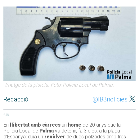
Imatge de la pistola. Foto: Policia Local de Palma.
Redacció
@IB3noticies
248
En
llibertat amb càrrecs
un
home
de 20 anys que la
Policia Local de
Palma
va detenir, fa 3 dies, a la plaça
d’Espanya; duia un
revòlver
de dues polzades amb tres