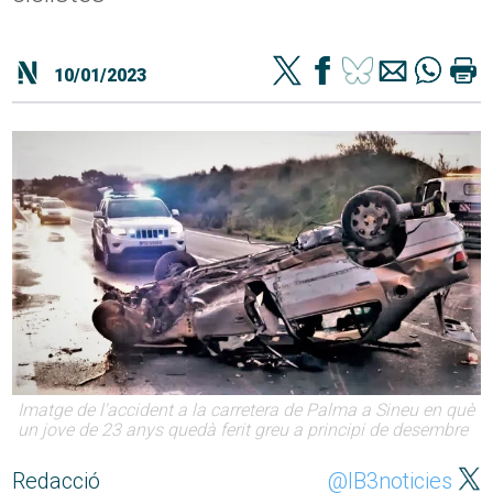
10/01/2023
Imatge de l'accident a la carretera de Palma a Sineu en què
un jove de 23 anys quedà ferit greu a principi de desembre
Redacció
@IB3noticies