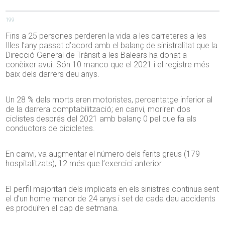
199
Fins a 25 persones perderen la vida a les carreteres a les
Illes l’any passat d’acord amb el balanç de sinistralitat que la
Direcció General de Trànsit a les Balears ha donat a
conèixer avui. Són 10 manco que el 2021 i el registre més
baix dels darrers deu anys.
Un 28 % dels morts eren motoristes, percentatge inferior al
de la darrera comptabilització; en canvi, moriren dos
ciclistes després del 2021 amb balanç 0 pel que fa als
conductors de bicicletes.
En canvi, va augmentar el número dels ferits greus (179
hospitalitzats), 12 més que l’exercici anterior.
El perfil majoritari dels implicats en els sinistres continua sent
el d’un home menor de 24 anys i set de cada deu accidents
es produïren el cap de setmana.