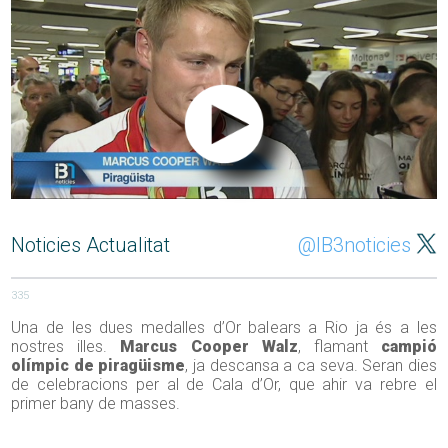
Noticies Actualitat
@IB3noticies
335
Una de les dues medalles d’Or balears a Rio ja és a les
nostres illes.
Marcus Cooper Walz
, flamant
campió
olímpic de piragüisme
, ja descansa a ca seva. Seran dies
de celebracions per al de Cala d’Or, que ahir va rebre el
primer bany de masses.