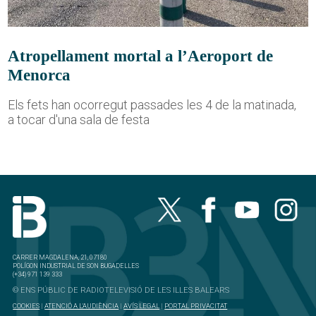
Atropellament mortal a l’Aeroport de
Menorca
Els fets han ocorregut passades les 4 de la matinada,
a tocar d'una sala de festa
CARRER MAGDALENA, 21, 07180
POLÍGON INDUSTRIAL DE SON BUGADELLES
(+34) 971 139 333
© ENS PÚBLIC DE RADIOTELEVISIÓ DE LES ILLES BALEARS
COOKIES
|
ATENCIÓ A L'AUDIÈNCIA
|
AVÍS LEGAL
|
PORTAL PRIVACITAT