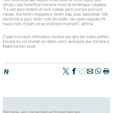
temps i que beneficia l’escena musical en llengua catalana.
“Fa vint anys teníem el rock català, però només era rock
català. Ara tenim reggaeton, tenim
trap
, pop,
dancehall
, folk,
electrònica, jazz, tenim tots els estils i de cada vegada n’hi
haurà més. Estam en un molt bon moment”, afirma.
D’aquí a poques setmanes, iniciarà una gira per sales petites.
Encara no vol revelar-ne dates, però assegura que tornarà a
Mallorca ben aviat.
Disculpau, els comentaris es troben tancats