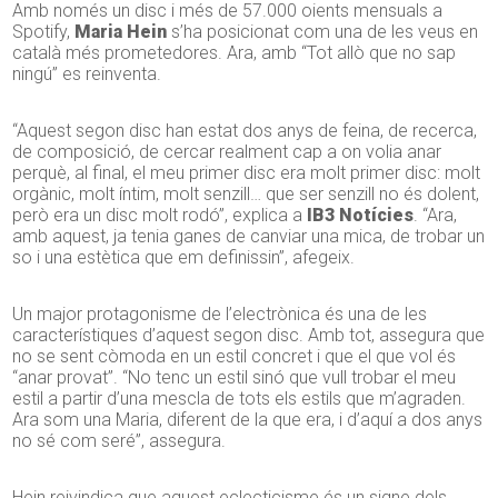
Amb només un disc i més de 57.000 oients mensuals a
Spotify,
Maria
Hein
s’ha posicionat com una de les veus en
català més prometedores. Ara, amb “Tot allò que no sap
ningú” es reinventa.
“Aquest segon disc han estat dos anys de feina, de recerca,
de composició, de cercar realment cap a on volia anar
perquè, al final, el meu primer disc era molt primer disc: molt
orgànic, molt íntim, molt senzill… que ser senzill no és dolent,
però era un disc molt rodó”, explica a
IB3 Notícies
. “Ara,
amb aquest, ja tenia ganes de canviar una mica, de trobar un
so i una estètica que em definissin”, afegeix.
Un major protagonisme de l’electrònica és una de les
característiques d’aquest segon disc. Amb tot, assegura que
no se sent còmoda en un estil concret i que el que vol és
“anar provat”. “No tenc un estil sinó que vull trobar el meu
estil a partir d’una mescla de tots els estils que m’agraden.
Ara som una Maria, diferent de la que era, i d’aquí a dos anys
no sé com seré”, assegura.
Hein
reivindica que aquest eclecticisme és un signe dels