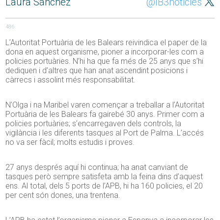
Laura Sánchez
@IB3noticies
486
L’Autoritat Portuària de les Balears reivindica el paper de la
dona en aquest organisme, pioner a incorporar-les com a
policies portuàries. N’hi ha que fa més de 25 anys que s’hi
dediquen i d’altres que han anat ascendint posicions i
càrrecs i assolint més responsabilitat.
N’Olga i na Maribel varen començar a treballar a l’Autoritat
Portuària de les Balears fa gairebé 30 anys. Primer com a
policies portuàries; s’encarregaven dels controls, la
vigilància i les diferents tasques al Port de Palma. L’accés
no va ser fàcil; molts estudis i proves.
27 anys després aquí hi continua; ha anat canviant de
tasques però sempre satisfeta amb la feina dins d’aquest
ens. Al total, dels 5 ports de l’APB, hi ha 160 policies, el 20
per cent són dones, una trentena.