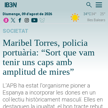
Diumenge, 09 d'agost de 2026
34°C
34°
25°
Illes Balears
SOCIETAT
Maribel Torres, policia
portuària: “Sort que vam
tenir uns caps amb
amplitud de mires”
L'APB ha estat l'organisme pioner a
Espanya a incorporar les dones en un
col·lectiu històricament masculí. Elles en
destaquen la igualtat, el bon tracte rebut,