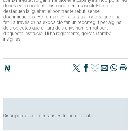
L’APB ha estat l’organisme pioner a Espanya a incorporar les
dones en un col·lectiu històricament masculí. Elles en
destaquen la igualtat, el bon tracte rebut, sense
discriminacions. Ho remarquen a la taula rodona que s’ha
fet, i a través d’una exposició fan un recorregut per alguns
dels objectes que al llarg dels anys han format part
d’aquesta institució. Hi ha reglaments, gorres i també
insígnies.
Disculpau, els comentaris es troben tancats