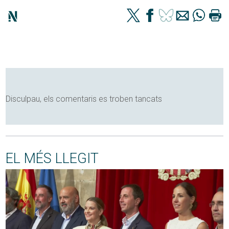
Disculpau, els comentaris es troben tancats
EL MÉS LLEGIT