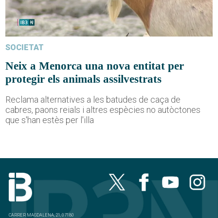
SOCIETAT
Neix a Menorca una nova entitat per
protegir els animals assilvestrats
Reclama alternatives a les batudes de caça de
cabres, paons reials i altres espècies no autòctones
que s'han estès per l'illa
CARRER MAGDALENA, 21, 07180