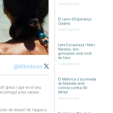
04/08/2026 08:24
El canvi d’Esperança
Cladera
02/08/2026 08:43
Leire Escauriaza i Marc
Naranjo, dos
gimnastes amb molt
de futur
01/08/2026 05:59
@IB3noticies
El Mallorca s’acomiada
de Marbella amb
lt greus i que en el seu
victòria contra l’Al-
recorregut a les xarxes
Ittihad
30/07/2026 03:56
és de treure’l de l’aigua a