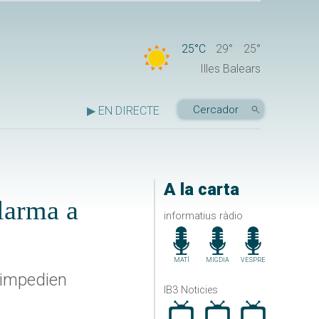
25°C
29°
25°
Illes Balears
▶ EN DIRECTE
A la carta
alarma a
informatius ràdio
MATÍ
MIGDIA
VESPRE
i impedien
IB3 Noticies