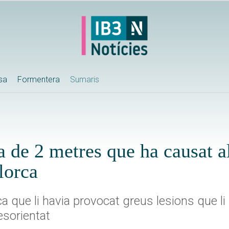
ssa
Formentera
Sumaris
da de 2 metres que ha causat 
lorca
ca que li havia provocat greus lesions que l
esorientat