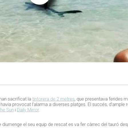
han sacrificat la
tintorera de 2 metres
, que presentava ferides mo
 havia provocat l’alarma a diverses platges. El succés, d’ample 
he Sun
i
Daily Mirror
.
e diumenge el seu equip de rescat es va fer càrrec del tauró despr