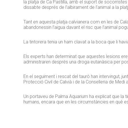
la platja de Ca Pastilla, amb el suport de socorrist
dissabte després de l’albirament de l’animal a la platj
Tant en aquesta platja calvianera com en les de Cal
abandonessin l’aigua davant el risc que l’animal pog
La tintorera tenia un ham clavat a la boca que li hav
Els experts han determinat que aquestes lesions eren in
administraren després una droga eutanàsica per posa
En el seguiment i rescat del tauró han intervingut, j
Protecció Civil de Calvià i de la Conselleria de Medi 
Un portaveu de Palma Aquarium ha explicat que la ti
humans, encara que en les circumstàncies en què es 