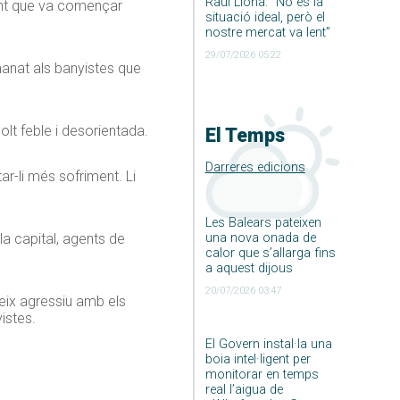
Raúl Llona: ”No és la
ment que va començar
situació ideal, però el
nostre mercat va lent”
29/07/2026 05:22
manat als banyistes que
olt feble i desorientada.
El Temps
Darreres edicions
ar-li més sofriment. Li
Les Balears pateixen
una nova onada de
la capital, agents de
calor que s’allarga fins
a aquest dijous
20/07/2026 03:47
eix agressiu amb els
istes.
El Govern instal·la una
boia intel·ligent per
monitorar en temps
real l’aigua de