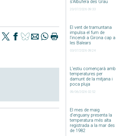
s’Albufera des Grau
20/07/2026 09:33
El vent de tramuntana
impulsa el fum de
l’incendi a Girona cap a
les Balears
03/07/2026 09:24
L’estiu començarà amb
temperatures per
damunt de la mitjana i
poca pluja
09/06/2026 02:52
El mes de maig
d’enguany presenta la
temperatura més alta
registrada a la mar des
de 1982