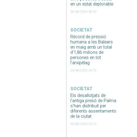
en un estat deplorable
06/08/2026 08:00
SOCIETAT
Rècord de pressió
humana a les Balears
en maig amb un total
d’1,86 milions de
persones en tot
l’arxipèlag
05/08/2026 05:19
SOCIETAT
Els desallotjats de
l’antiga presó de Palma
s’han distribuit per
diferents assentaments
de la ciutat
05/08/2026 05:15