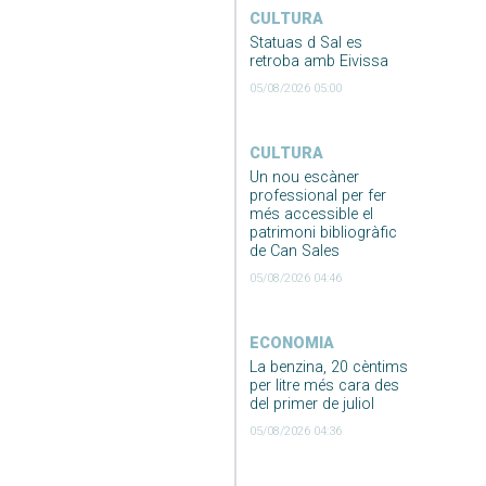
CULTURA
Statuas d Sal es
retroba amb Eivissa
05/08/2026 05:00
CULTURA
Un nou escàner
professional per fer
més accessible el
patrimoni bibliogràfic
de Can Sales
05/08/2026 04:46
ECONOMIA
La benzina, 20 cèntims
per litre més cara des
del primer de juliol
05/08/2026 04:36