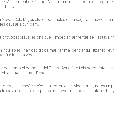
es de l’Ajuntament de Palma. Així culmina un dispositiu de segui
a d’Illetes.
a Nova i Cala Major, els responsables de la seguretat havien de
ués causar algun dany.
ia provocat greus lesions que li impedien alimentar-se, i estava m
curables i han decidit calmar l’animal per tranquil·litzar-lo i evit
r fi a la seva vida.
untament amb el personal del Palma Aquarium i els socorristes de 
ambient, Agricultura i Pesca.
ntorera, una espècie d’esqual comú en el Mediterrani, no és un p
trobava aquest exemplar calia prevenir un possible atac a bany