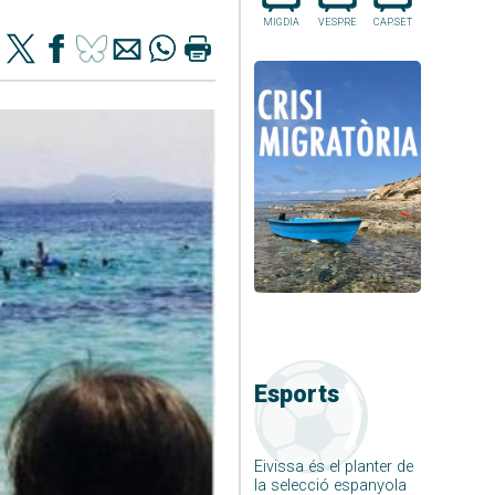
MIGDIA
VESPRE
CAP.SET
Esports
Eivissa és el planter de
la selecció espanyola