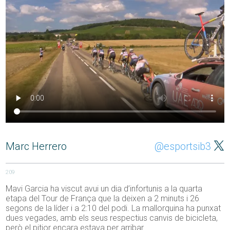
Marc Herrero
@esportsib3
209
Mavi Garcia ha viscut avui un dia d’infortunis a la quarta
etapa del Tour de França que la deixen a 2 minuts i 26
segons de la líder i a 2:10 del podi. La mallorquina ha punxat
dues vegades, amb els seus respectius canvis de bicicleta,
però el pitjor encara estava per arribar.