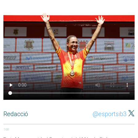
Redacció
@esportsib3
168