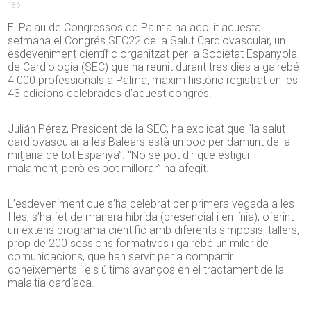
186
El Palau de Congressos de Palma ha acollit aquesta
setmana el Congrés SEC22 de la Salut Cardiovascular, un
esdeveniment científic organitzat per la Societat Espanyola
de Cardiologia (SEC) que ha reunit durant tres dies a gairebé
4.000 professionals a Palma, màxim històric registrat en les
43 edicions celebrades d’aquest congrés.
Julián Pérez, President de la SEC, ha explicat que “la salut
cardiovascular a les Balears està un poc per damunt de la
mitjana de tot Espanya”. “No se pot dir que estigui
malament, però es pot millorar” ha afegit.
L’esdeveniment que s’ha celebrat per primera vegada a les
Illes, s’ha fet de manera híbrida (presencial i en línia), oferint
un extens programa científic amb diferents simposis, tallers,
prop de 200 sessions formatives i gairebé un miler de
comunicacions, que han servit per a compartir
coneixements i els últims avanços en el tractament de la
malaltia cardíaca.