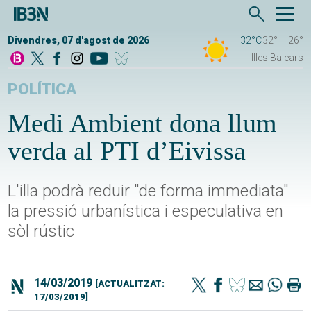
Divendres, 07 d'agost de 2026
32°C
32°
26°
Illes Balears
POLÍTICA
Medi Ambient dona llum
verda al PTI d’Eivissa
L'illa podrà reduir "de forma immediata"
la pressió urbanística i especulativa en
sòl rústic
14/03/2019
[ACTUALITZAT:
17/03/2019]