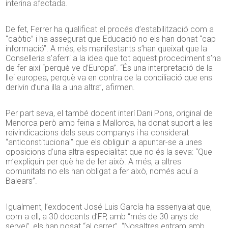
interina afectada.
De fet, Ferrer ha qualificat el procés d’estabilització com a
“caòtic” i ha assegurat que Educació no els han donat “cap
informació”. A més, els manifestants s’han queixat que la
Conselleria s’aferri a la idea que tot aquest procediment s’ha
de fer així “perquè ve d’Europa”. “És una interpretació de la
llei europea, perquè va en contra de la conciliació que ens
derivin d’una illa a una altra”, afirmen.
Per part seva, el també docent interí Dani Pons, original de
Menorca però amb feina a Mallorca, ha donat suport a les
reivindicacions dels seus companys i ha considerat
“anticonstitucional” que els obliguin a apuntar-se a unes
oposicions d’una altra especialitat que no és la seva: “Que
m’expliquin per què he de fer això. A més, a altres
comunitats no els han obligat a fer això, només aquí a
Balears”.
Igualment, l’exdocent José Luis García ha assenyalat que,
com a ell, a 30 docents d’FP, amb “més de 30 anys de
servei”, els han posat “al carrer”. “Nosaltres entram amb