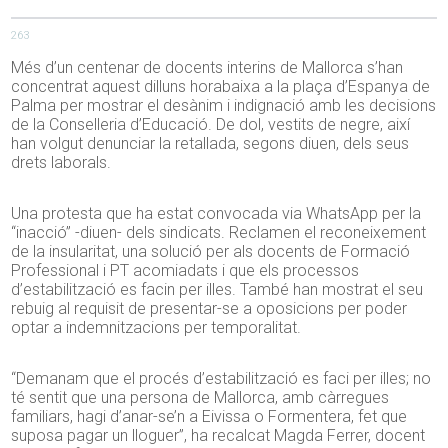
263
Més d’un centenar de docents interins de Mallorca s’han
concentrat aquest dilluns horabaixa a la plaça d’Espanya de
Palma per mostrar el desànim i indignació amb les decisions
de la Conselleria d’Educació. De dol, vestits de negre, així
han volgut denunciar la retallada, segons diuen, dels seus
drets laborals.
Una protesta que ha estat convocada via WhatsApp per la
“inacció” -diuen- dels sindicats. Reclamen el reconeixement
de la insularitat, una solució per als docents de Formació
Professional i PT acomiadats i que els processos
d’estabilització es facin per illes. També han mostrat el seu
rebuig al requisit de presentar-se a oposicions per poder
optar a indemnitzacions per temporalitat.
“Demanam que el procés d’estabilització es faci per illes; no
té sentit que una persona de Mallorca, amb càrregues
familiars, hagi d’anar-se’n a Eivissa o Formentera, fet que
suposa pagar un lloguer”, ha recalcat Magda Ferrer, docent