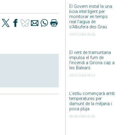
El Govern instal·la una
boia intel·ligent per
monitorar en temps
real l’aigua de
s’Albufera des Grau
20/07/2026 09:33
El vent de tramuntana
impulsa el fum de
l’incendi a Girona cap a
les Balears
03/07/2026 09:24
L’estiu començarà amb
temperatures per
damunt de la mitjana i
poca pluja
09/06/2026 02:52