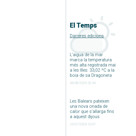
El Temps
Darreres edicions
L’aigua de la mar
marca la temperatura
més alta registrada mai
a les Illes: 33,02 ºC a la
boia de sa Dragonera
06/08/2026 02:44
Les Balears pateixen
una nova onada de
calor que s’allarga fins
a aquest dijous
20/07/2026 03:47