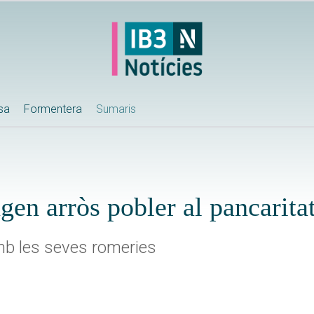
ssa
Formentera
Sumaris
en arròs pobler al pancaritat
mb les seves romeries