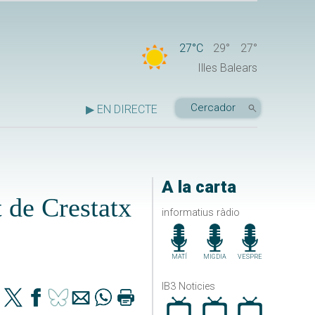
27°C
29°
27°
Illes Balears
▶ EN DIRECTE
A la carta
 de Crestatx
informatius ràdio
MATÍ
MIGDIA
VESPRE
IB3 Noticies