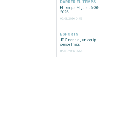
DARRER EL TEMPS
El Temps Migdia 06-08-
2026
06/08/2026 04:55
ESPORTS
JP Financial, un equip
sense límits
06/08/2026 05:54
ESPORTS
Festa del
mallorquinisme al
Ciutat de Palma
06/08/2026 05:50
SOCIETAT
La mar registra una
temperatura rècord a