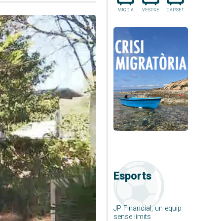
MIGDIA
VESPRE
CAP.SET
Esports
JP Financial, un equip
sense límits