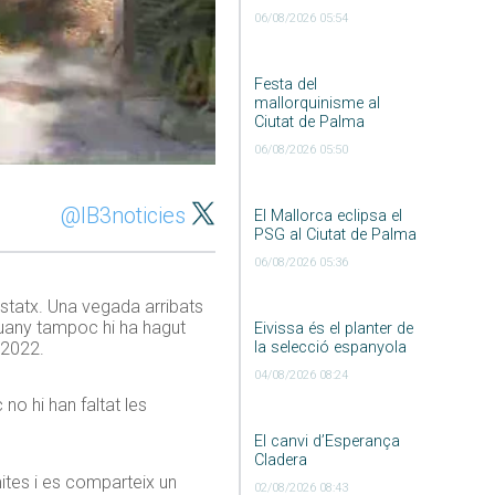
06/08/2026 05:54
Festa del
mallorquinisme al
Ciutat de Palma
06/08/2026 05:50
@IB3noticies
El Mallorca eclipsa el
PSG al Ciutat de Palma
06/08/2026 05:36
statx. Una vegada arribats
nguany tampoc hi ha hagut
Eivissa és el planter de
la selecció espanyola
 2022.
04/08/2026 08:24
no hi han faltat les
El canvi d’Esperança
Cladera
ites i es comparteix un
02/08/2026 08:43