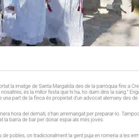
rtat la imatge de Santa Margalida des de la parròquia fins a Cre
 nosaltres, és la millor festa que hi ha, ho duim dins la sang.” E
ue una part de la finca és propietat d’un advocat alemany des de
primera hora del dematí, s’han arremangat per preparar-lo. Tampoc 
t la barra de bar per donar espai als més joves.
 de pobles, on tradicionalment la gent puja en romeria a les erm