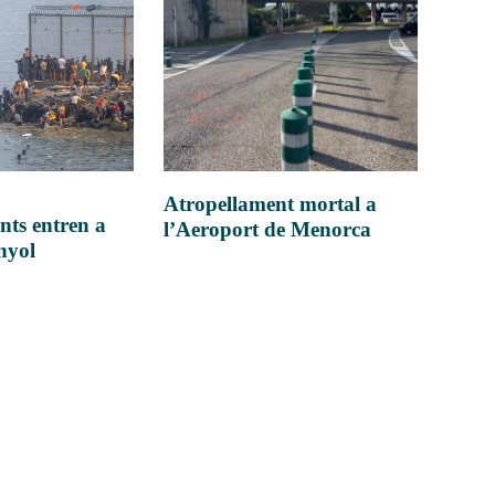
Atropellament mortal a
nts entren a
l’Aeroport de Menorca
anyol