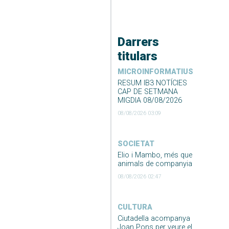
Darrers
titulars
MICROINFORMATIUS
RESUM IB3 NOTÍCIES
CAP DE SETMANA
MIGDIA 08/08/2026
08/08/2026 03:09
SOCIETAT
Elio i Mambo, més que
animals de companyia
08/08/2026 02:47
CULTURA
Ciutadella acompanya
Joan Pons per veure el