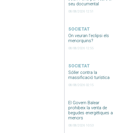
seu documental
08/08/2026 12:51
SOCIETAT
On veuran l’eclipsi els
menorquins?
08/08/2026 12:55
SOCIETAT
Sóller contra la
massificació turística
08/08/2026 02:15
El Govern Balear
prohibeix la venta de
begudes energètiques a
menors
08/08/2026 10:53