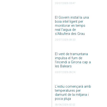
20/07/2026 03:47
El Govern instal·la una
boia intel·ligent per
monitorar en temps
real l’aigua de
s’Albufera des Grau
20/07/2026 09:33
El vent de tramuntana
impulsa el fum de
l’incendi a Girona cap a
les Balears
03/07/2026 09:24
L’estiu començarà amb
temperatures per
damunt de la mitjana i
poca pluja
09/06/2026 02:52