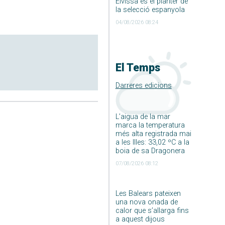
Eivissa és el planter de
la selecció espanyola
04/08/2026 08:24
El Temps
Darreres edicions
L’aigua de la mar
marca la temperatura
més alta registrada mai
a les Illes: 33,02 ºC a la
boia de sa Dragonera
07/08/2026 08:12
Les Balears pateixen
una nova onada de
calor que s’allarga fins
a aquest dijous