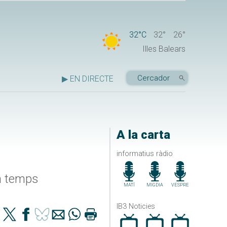
32°C
32°
26°
Illes Balears
▶ EN DIRECTE
A la carta
informatius ràdio
on temps
MATÍ
MIGDIA
VESPRE
IB3 Noticies