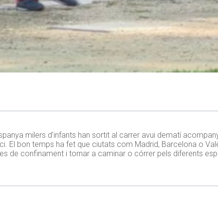
d’Espanya milers d’infants han sortit al carrer avui dematí acompa
cici. El bon temps ha fet que ciutats com Madrid, Barcelona o Val
 de confinament i tornar a caminar o córrer pels diferents esp