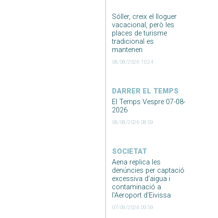
Sóller, creix el lloguer
vacacional, però les
places de turisme
tradicional es
mantenen
08/08/2026 10:24
DARRER EL TEMPS
El Temps Vespre 07-08-
2026
08/08/2026 08:59
SOCIETAT
Aena replica les
denúncies per captació
excessiva d’aigua i
contaminació a
l’Aeroport d’Eivissa
07/08/2026 09:59