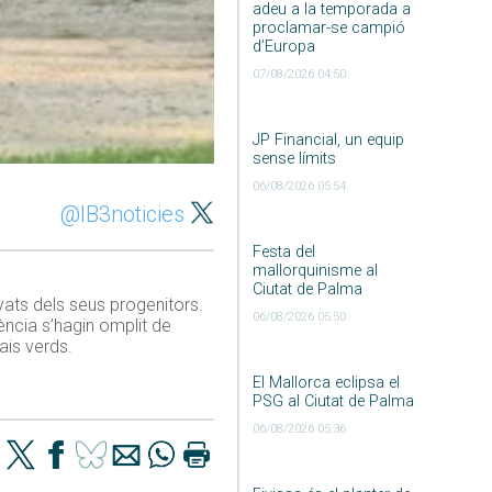
adeu a la temporada a
proclamar-se campió
d’Europa
07/08/2026 04:50
JP Financial, un equip
sense límits
06/08/2026 05:54
@IB3noticies
Festa del
mallorquinisme al
Ciutat de Palma
nyats dels seus progenitors.
06/08/2026 05:50
ència s’hagin omplit de
ais verds.
El Mallorca eclipsa el
PSG al Ciutat de Palma
06/08/2026 05:36