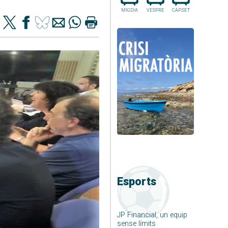
MIGDIA
VESPRE
CAP.SET
Esports
JP Financial, un equip
sense límits