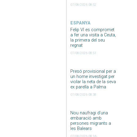
07/08/2026 08:52
ESPANYA
Felip VI es compromet
a fer una visita a Ceuta,
la primera del seu
regnat
07/08/2026 08:51
Presó provisional per a
un home investigat per
violar la neta de la seva
ex parella a Palma
07/08/2026 08:38
Nou naufragi d’una
embaració amb
persones migrants a
les Balears
07/08/2026 08:16