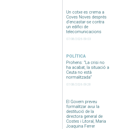
Un cotxe es crema a
Coves Noves després
d’encastar-se contra
un edifici de
telecomunicacions
07/08/2026 09:03
POLÍTICA
Prohens: “La crisi no
ha acabat, la situació a
Ceuta no està
normalitzada”
07/08/2026 09:28
El Govern preveu
formalitzar avui la
destitució de la
directora general de
Costes i Litoral, Maria
Joaquina Ferrer