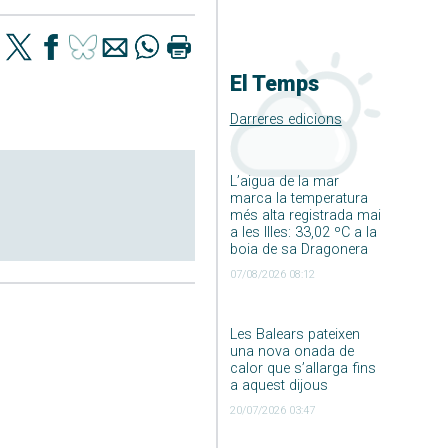
El Temps
Darreres edicions
L’aigua de la mar
marca la temperatura
més alta registrada mai
a les Illes: 33,02 ºC a la
boia de sa Dragonera
07/08/2026 08:12
Les Balears pateixen
una nova onada de
calor que s’allarga fins
a aquest dijous
20/07/2026 03:47