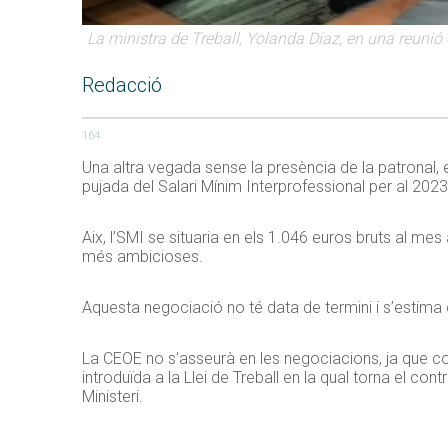
La ministra de Treball, Yolanda Díaz, en una reunió 
Redacció
164
Una altra vegada sense la presència de la patronal, el
pujada del Salari Mínim Interprofessional per al 2023 d
Aix, l’SMI se situaria en els 1.046 euros bruts al 
més ambicioses.
Aquesta negociació no té data de termini i s’estima 
La CEOE no s’asseurà en les negociacions, ja que con
introduïda a la Llei de Treball en la qual torna el con
Ministeri.