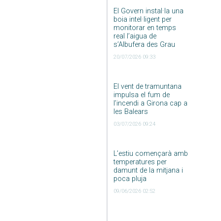
El Govern instal·la una
boia intel·ligent per
monitorar en temps
real l’aigua de
s’Albufera des Grau
20/07/2026 09:33
El vent de tramuntana
impulsa el fum de
l’incendi a Girona cap a
les Balears
03/07/2026 09:24
L’estiu començarà amb
temperatures per
damunt de la mitjana i
poca pluja
09/06/2026 02:52