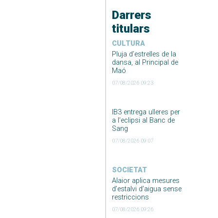
Darrers
titulars
CULTURA
Pluja d’estrelles de la
dansa, al Principal de
Maó
07/08/2026 09:23
IB3 entrega ulleres per
a l’eclipsi al Banc de
Sang
07/08/2026 09:07
SOCIETAT
Alaior aplica mesures
d’estalvi d’aigua sense
restriccions
07/08/2026 09:26