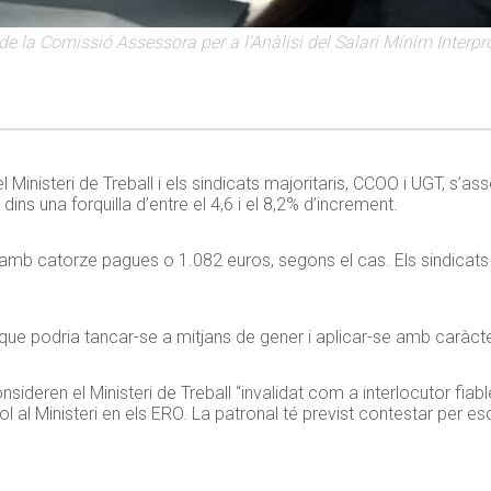
de la Comissió Assessora per a l'Anàlisi del Salari Mínim Interpr
 Ministeri de Treball i els sindicats majoritaris, CCOO i UGT, s’as
ins una forquilla d’entre el 4,6 i el 8,2% d’increment.
mes amb catorze pagues o 1.082 euros, segons el cas. Els sindic
que podria tancar-se a mitjans de gener i aplicar-se amb caràcte
sideren el Ministeri de Treball “invalidat com a interlocutor fia
trol al Ministeri en els ERO. La patronal té previst contestar per es