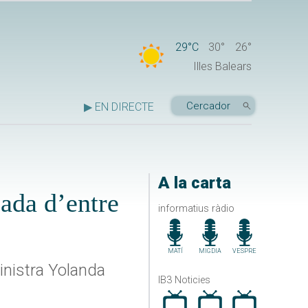
29°C
30°
26°
Illes Balears
▶ EN DIRECTE
A la carta
jada d’entre
informatius ràdio
MATÍ
MIGDIA
VESPRE
inistra Yolanda
IB3 Noticies