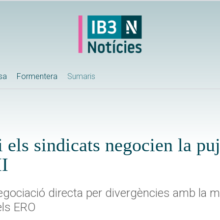
ssa
Formentera
Sumaris
i els sindicats negocien la pu
MI
egociació directa per divergències amb la m
dels ERO