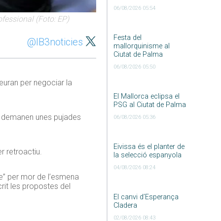
06/08/2026 05:54
ofessional (Foto: EP)
Festa del
@IB3noticies
mallorquinisme al
Ciutat de Palma
06/08/2026 05:50
seuran per negociar la
El Mallorca eclipsa el
PSG al Ciutat de Palma
ats demanen unes pujades
06/08/2026 05:36
Eivissa és el planter de
r retroactiu.
la selecció espanyola
04/08/2026 08:24
ble” per mor de l’esmena
crit les propostes del
El canvi d’Esperança
Cladera
02/08/2026 08:43