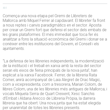
491
Comença una nova etapa pel Gremi de Llibreters de
Mallorca amb Miquel Ferrer al capdavant. El llibreter fa front
a nous reptes i canvis paradigmàtics en el sector. Aposta
per crear un Gremi fort que defensi el sector dels embats de
les grans plataformes. El més immediat que toca fer és
analitzar a fons la situació econòmica del Gremi i donar-se a
conèixer entre les institucions del Govern, el Consell i els
ajuntaments.
“La defensa de les llibreries independents, la modernització
de la institució i el treball en xarxa amb la resta del sector
seran els eixos de feina principals de la nova junta”, han
explicat a la xarxa Facebook. Ferrer, de la llibreria Rata
Corner, anirà acompanyat de Laia Alegret de Drac Magic,
com a vicepresidenta; com a tresorera, Marian Colom, de
llibres Colom, una de les llibreries més antigues de Mallorca; i
vocals Miquela Serra de Quart Creixent, Xesc Sanchis
d’Embat i Aldana Arecco de Llibreria Pròpia, la darrera
llibreria que ha obert. Una nova junta que ha estat elegida
per unanimitat de totes les llibreries presents.