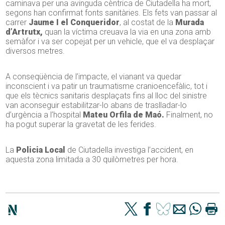
caminava per una avinguda cèntrica de Ciutadella ha mort,
segons han confirmat fonts sanitàries. Els fets van passar al
carrer
Jaume I el Conqueridor
, al costat de la
Murada
d’Artrutx,
quan la víctima creuava la via en una zona amb
semàfor i va ser copejat per un vehicle, que el va desplaçar
diversos metres.
A conseqüència de l’impacte, el vianant va quedar
inconscient i va patir un traumatisme cranioencefàlic, tot i
que els tècnics sanitaris desplaçats fins al lloc del sinistre
van aconseguir estabilitzar-lo abans de traslladar-lo
d’urgència a l’hospital
Mateu Orfila de Maó.
Finalment, no
ha pogut superar la gravetat de les ferides.
La
Policia Local
de Ciutadella investiga l’accident, en
aquesta zona limitada a 30 quilòmetres per hora.