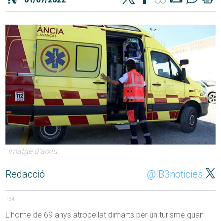
Imatge d'arxiu.
Redacció
@IB3noticies
154
L’home de 69 anys atropellat dimarts per un turisme quan