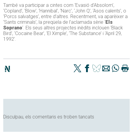
També va participar a cintes com ‘Evasió d’Absolom’,
‘Copland’, ‘Blow’, ‘Hannibal’, ‘Narc’, ‘John Q’, ‘Asos calents’, o
‘Porcs salvatges’, entre d’altres. Recentment, va aparèixer a
‘Sants criminals’, la preqüela de l’aclamada sèrie ‘
Els
Soprano
‘. Els seus altres projectes inèdits inclouen ‘Black
Bird’, ‘Cocaine Bear’, ‘El Ximple’, ‘The Substance’ i ‘April 29,
1992’.
Disculpau, els comentaris es troben tancats