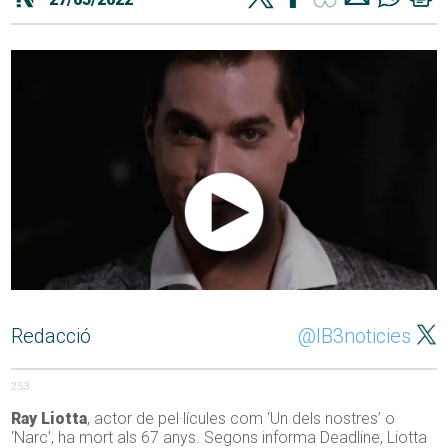
Redacció
@IB3noticies
253
Ray Liotta
, actor de pel·lícules com ‘Un dels nostres’ o
‘Narc’, ha mort als 67 anys. Segons informa Deadline, Liotta