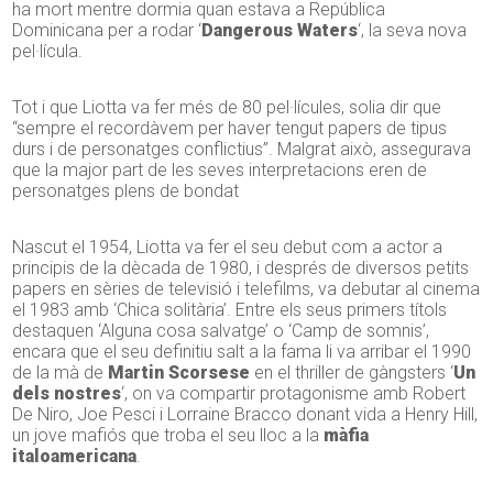
ha mort mentre dormia quan estava a República
Dominicana per a rodar ‘
Dangerous Waters
‘, la seva nova
pel·lícula.
Tot i que Liotta va fer més de 80 pel·lícules, solia dir que
“sempre el recordàvem per haver tengut papers de tipus
durs i de personatges conflictius”. Malgrat això, assegurava
que la major part de les seves interpretacions eren de
personatges plens de bondat
Nascut el 1954, Liotta va fer el seu debut com a actor a
principis de la dècada de 1980, i després de diversos petits
papers en sèries de televisió i telefilms, va debutar al cinema
el 1983 amb ‘Chica solitària’. Entre els seus primers títols
destaquen ‘Alguna cosa salvatge’ o ‘Camp de somnis’,
encara que el seu definitiu salt a la fama li va arribar el 1990
de la mà de
Martin Scorsese
en el thriller de gàngsters ‘
Un
dels nostres
‘, on va compartir protagonisme amb Robert
De Niro, Joe Pesci i Lorraine Bracco donant vida a Henry Hill,
un jove mafiós que troba el seu lloc a la
màfia
italoamericana
.