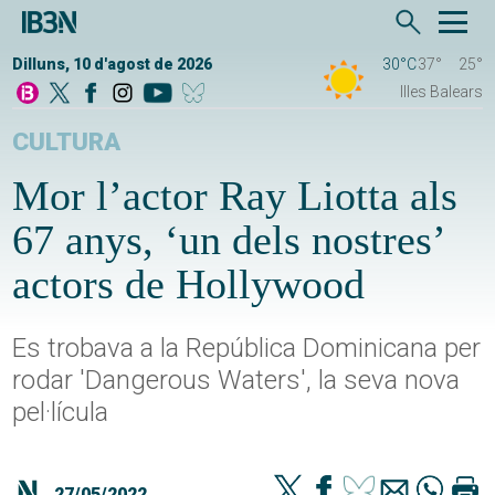
Dilluns, 10 d'agost de 2026
30°C
37°
25°
Illes Balears
CULTURA
Mor l’actor Ray Liotta als
67 anys, ‘un dels nostres’
actors de Hollywood
Es trobava a la República Dominicana per
rodar 'Dangerous Waters', la seva nova
pel·lícula
27/05/2022