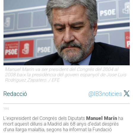
Manuel Marín va ser president del Congrés del 2004 al
2008 baix la presidència del govern espanyol de Jose Luis
Rodríguez Zapatero. / EFE
Redacció
@IB3noticies
194
L’expresident del Congrés dels Diputats
Manuel Marín
ha
mort aquest dilluns a Madrid als 68 anys d’edat després
d’una llarga malaltia, segons ha informat la Fundació