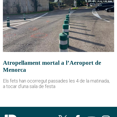
Atropellament mortal a l’Aeroport de
Menorca
Els fets han ocorregut passades les 4 de la matinada,
a tocar d'una sala de festa