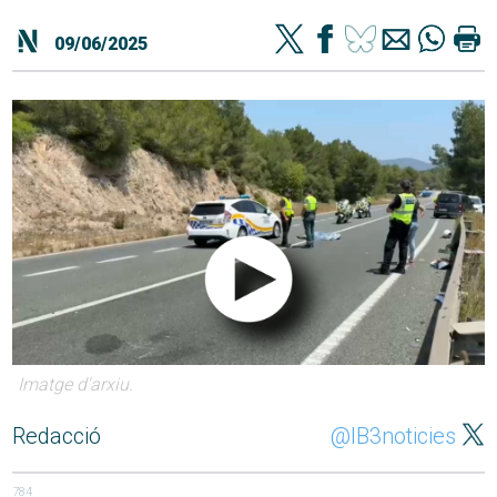
09/06/2025
Imatge d'arxiu.
Redacció
@IB3noticies
784