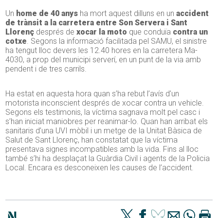
Un
home de 40 anys
ha mort aquest dilluns en un
accident
de trànsit a la carretera entre Son Servera i Sant
Llorenç
després de
xocar la moto
que conduïa
contra un
cotxe
. Segons la informació facilitada pel SAMU, el sinistre
ha tengut lloc devers les 12.40 hores en la carretera Ma-
4030, a prop del municipi serverí, en un punt de la via amb
pendent i de tres carrils.
Ha estat en aquesta hora quan s’ha rebut l’avís d’un
motorista inconscient després de xocar contra un vehicle.
Segons els testimonis, la víctima sagnava molt pel casc i
s’han iniciat maniobres per reanimar-lo. Quan han arribat els
sanitaris d’una UVI mòbil i un metge de la Unitat Bàsica de
Salut de Sant Llorenç, han constatat que la víctima
presentava signes incompatibles amb la vida. Fins al lloc
també s’hi ha desplaçat la Guàrdia Civil i agents de la Policia
Local. Encara es desconeixen les causes de l’accident.