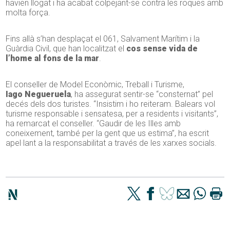
havien llogat i ha acabat colpejant-se contra les roques amb
molta força.
Fins allà s’han desplaçat el 061, Salvament Marítim i la
Guàrdia Civil, que han localitzat el
cos sense vida de
l’home al fons de la mar
.
El conseller de Model Econòmic, Treball i Turisme,
Iago
Negueruela
, ha assegurat sentir-se “consternat” pel
decés dels dos turistes. “Insistim i ho reiteram. Balears vol
turisme responsable i sensatesa, per a residents i visitants”,
ha remarcat el conseller. “Gaudir de les Illes amb
coneixement, també per la gent que us estima”, ha escrit
apel·lant a la responsabilitat a través de les xarxes socials.