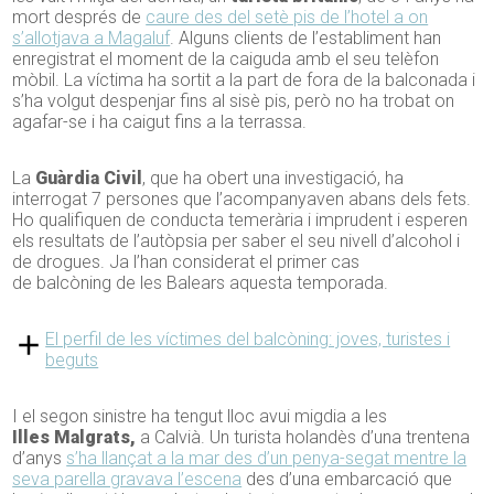
mort després de
caure des del setè pis de l’hotel a on
s’allotjava a
Magaluf
. Alguns clients de l’establiment han
enregistrat el moment de la caiguda amb el seu telèfon
mòbil. La víctima ha sortit a la part de fora de la balconada i
s’ha volgut despenjar fins al sisè pis, però no ha trobat on
agafar-se i ha caigut fins a la terrassa.
La
Guàrdia Civil
, que ha obert una investigació, ha
interrogat 7 persones que l’acompanyaven abans dels fets.
Ho qualifiquen de conducta temerària i imprudent i esperen
els resultats de l’autòpsia per saber el seu nivell d’alcohol i
de drogues. Ja l’han considerat el primer cas
de
balcòning
de les Balears aquesta temporada.
El perfil de les víctimes del balcòning: joves, turistes i
beguts
I el segon sinistre ha tengut lloc avui migdia a les
Illes
Malgrats,
a Calvià. Un turista holandès d’una trentena
d’anys
s’ha llançat a la mar des d’un penya-segat mentre la
seva parella gravava l’escena
des d’una embarcació que