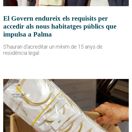
El Govern endureix els requisits per
accedir als nous habitatges públics que
impulsa a Palma
S'hauran d'acreditar un mínim de 15 anys de
residència legal