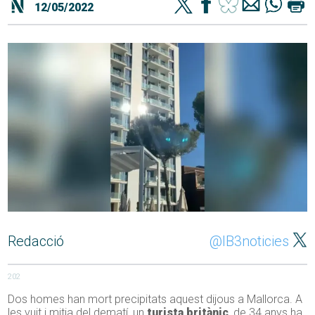
12/05/2022
Redacció
@IB3noticies
202
Dos homes han mort precipitats aquest dijous a Mallorca. A
les vuit i mitja del
dematí
, un
turista britànic
, de
34
anys ha