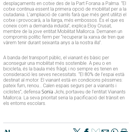
desplaçaments en cotxe des de la Part Forana a Palma. “El
cotxe continua essent la primera opció de mobilitat per a la
ciutadania. L’ampliació de carrils farà que més gent utilitzi el
cotxe i provocarà, a la llarga, més embossos. És el que es
coneix com a demanda induïda”, explica
Eloy
Crusat,
membre de la jove entitat Mobilitat Mallorca. Demanen un
compromís polític ferm per “recuperar la xarxa de tren que
vàrem tenir durant seixanta anys a la nostra illa”.
A banda del transport públic, el vianant és bàsic per
aconseguir una mobilitat més sostenible. A peu o en
bicicleta, és la baula més fràgil, i no sempre es tenen en
consideració les seves necessitats. “El 80% de l’espai està
destinat al motor. El vianant està en condicions pèssimes:
pateix fum, renou… Calen espais segurs per a vianants i
Sonia
ciclistes”, defensa
Jichi
, portaveu de l’entitat Vianants
Mallorca. La seva prioritat seria la pacificació del trànsit en
els entorns escolars.