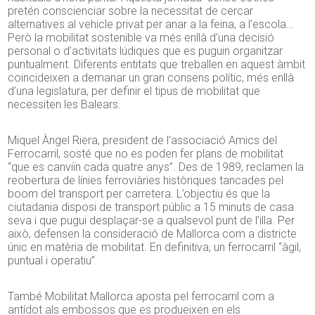
pretén conscienciar sobre la necessitat de cercar
alternatives al vehicle privat per anar a la feina, a l’escola…
Però la mobilitat sostenible va més enllà d’una decisió
personal o d’activitats lúdiques que es puguin organitzar
puntualment. Diferents entitats que treballen en aquest àmbit
coincideixen a demanar un gran consens polític, més enllà
d’una legislatura, per definir el tipus de mobilitat que
necessiten les Balears.
Miquel Àngel Riera, president de l’associació Amics del
Ferrocarril, sosté que no es poden fer plans de mobilitat
“que es canviïn cada quatre anys”. Des de 1989, reclamen la
reobertura de línies ferroviàries històriques tancades pel
boom del transport per carretera. L’objectiu és que la
ciutadania disposi de transport públic a 15 minuts de casa
seva i que pugui desplaçar-se a qualsevol punt de l’illa. Per
això, defensen la consideració de Mallorca com a districte
únic en matèria de mobilitat. En definitiva, un ferrocarril “àgil,
puntual i operatiu”.
També Mobilitat Mallorca aposta pel ferrocarril com a
antídot als embossos que es produeixen en els