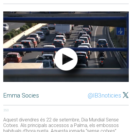
Emma Socies
@IB3noticies
350
Aquest divendres és 22 de setembre, Dia Mundial Sense
Cotxes. Als principals accessos a Palma, els embossos
habituals d’hora punta. Aquesta jornada “sense cotxes”