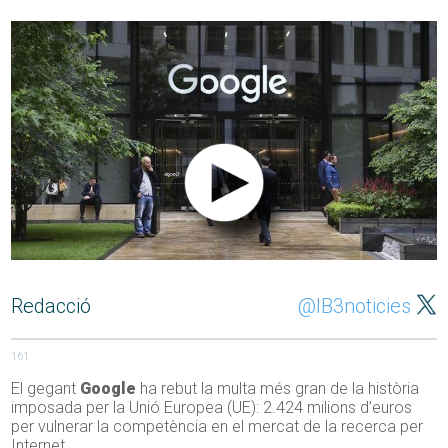
Redacció
@IB3noticies
161
El gegant
Google
ha rebut la multa més gran de la història
imposada per la Unió Europea (UE): 2.424 milions d’euros
per vulnerar la competència en el mercat de la recerca per
Internet.