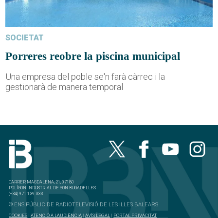
SOCIETAT
Porreres reobre la piscina municipal
Una empresa del poble se'n farà càrrec i la
gestionarà de manera temporal
CARRER MAGDALENA, 21, 07180
POLÍGON INDUSTRIAL DE SON BUGADELLES
(+34) 971 139 333
© ENS PÚBLIC DE RADIOTELEVISIÓ DE LES ILLES BALEARS
COOKIES
|
ATENCIÓ A L'AUDIÈNCIA
|
AVÍS LEGAL
|
PORTAL PRIVACITAT