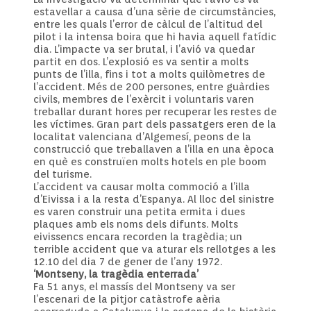
estavellar a causa d’una sèrie de circumstàncies,
entre les quals l’error de càlcul de l’altitud del
pilot i la intensa boira que hi havia aquell fatídic
dia. L’impacte va ser brutal, i l’avió va quedar
partit en dos. L’explosió es va sentir a molts
punts de l’illa, fins i tot a molts quilòmetres de
l’accident. Més de 200 persones, entre guàrdies
civils, membres de l’exèrcit i voluntaris varen
treballar durant hores per recuperar les restes de
les víctimes. Gran part dels passatgers eren de la
localitat valenciana d’Algemesí, peons de la
construcció que treballaven a l’illa en una època
en què es construïen molts hotels en ple boom
del turisme.
L’accident va causar molta commoció a l’illa
d’Eivissa i a la resta d’Espanya. Al lloc del sinistre
es varen construir una petita ermita i dues
plaques amb els noms dels difunts. Molts
eivissencs encara recorden la tragèdia; un
terrible accident que va aturar els rellotges a les
12.10 del dia 7 de gener de l’any 1972.
‘Montseny, la tragèdia enterrada’
Fa 51 anys, el massís del Montseny va ser
l’escenari de la pitjor catàstrofe aèria