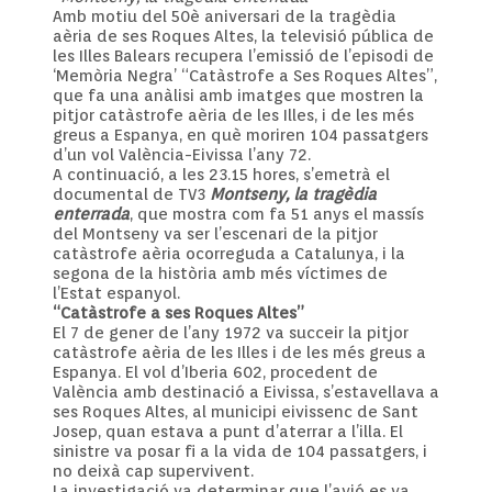
Amb motiu del 50è aniversari de la tragèdia
aèria de ses Roques Altes, la televisió pública de
les Illes Balears recupera l’emissió de l’episodi de
‘Memòria Negra’ “Catàstrofe a Ses Roques Altes”,
que fa una anàlisi amb imatges que mostren la
pitjor catàstrofe aèria de les Illes, i de les més
greus a Espanya, en què moriren 104 passatgers
d’un vol València-Eivissa l’any 72.
A continuació, a les 23.15 hores, s’emetrà el
documental de TV3
Montseny, la tragèdia
enterrada
, que mostra com fa 51 anys el massís
del Montseny va ser l’escenari de la pitjor
catàstrofe aèria ocorreguda a Catalunya, i la
segona de la història amb més víctimes de
l’Estat espanyol.
“Catàstrofe a ses Roques Altes”
El 7 de gener de l’any 1972 va succeir la pitjor
catàstrofe aèria de les Illes i de les més greus a
Espanya. El vol d’Iberia 602, procedent de
València amb destinació a Eivissa, s’estavellava a
ses Roques Altes, al municipi eivissenc de Sant
Josep, quan estava a punt d’aterrar a l’illa. El
sinistre va posar fi a la vida de 104 passatgers, i
no deixà cap supervivent.
La investigació va determinar que l’avió es va