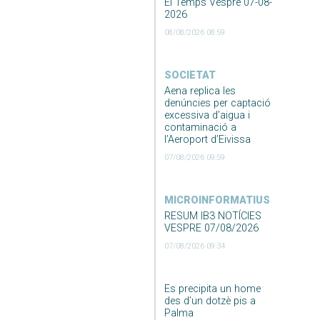
El Temps Vespre 07-08-
2026
08/08/2026 08:59
SOCIETAT
Aena replica les
denúncies per captació
excessiva d’aigua i
contaminació a
l’Aeroport d’Eivissa
07/08/2026 09:59
MICROINFORMATIUS
RESUM IB3 NOTÍCIES
VESPRE 07/08/2026
07/08/2026 09:34
Es precipita un home
des d’un dotzè pis a
Palma