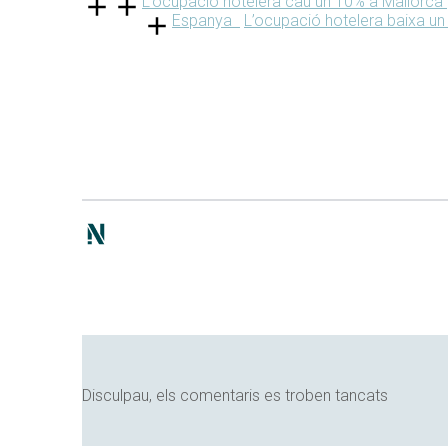
L’ocupació hotelera cau un 10% a Mallorca
Espanya
L’ocupació hotelera baixa 
Disculpau, els comentaris es troben tancats