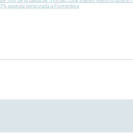
 per mor de la fallida de Thomas Cook
Balears lidera l’ocupació
un 3% aquesta temporada a Formentera