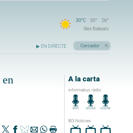
30°C
30°
26°
Illes Balears
▶ EN DIRECTE
 en
A la carta
informatius ràdio
MATÍ
MIGDIA
VESPRE
IB3 Noticies