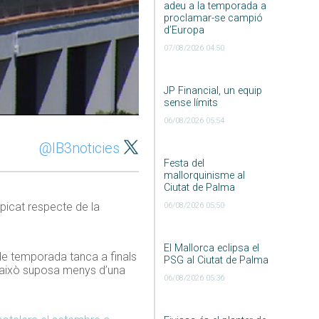
adeu a la temporada a
proclamar-se campió
d’Europa
07/08/2026 04:50
JP Financial, un equip
sense límits
06/08/2026 05:54
@IB3noticies
Festa del
mallorquinisme al
Ciutat de Palma
picat respecte de la
06/08/2026 05:50
El Mallorca eclipsa el
 de temporada tanca a finals
PSG al Ciutat de Palma
 i això suposa menys d’una
06/08/2026 05:36