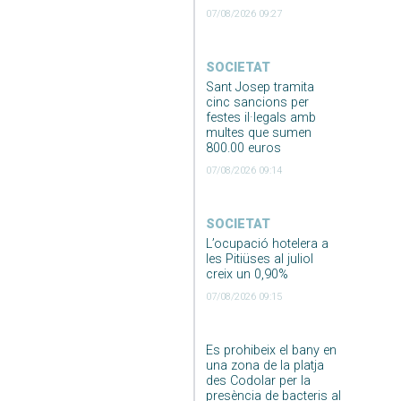
07/08/2026 09:27
SOCIETAT
Sant Josep tramita
cinc sancions per
festes il·legals amb
multes que sumen
800.00 euros
07/08/2026 09:14
SOCIETAT
L’ocupació hotelera a
les Pitiüses al juliol
creix un 0,90%
07/08/2026 09:15
Es prohibeix el bany en
una zona de la platja
des Codolar per la
presència de bacteris al