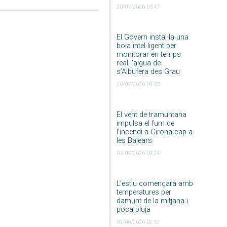
20/07/2026 03:47
El Govern instal·la una
boia intel·ligent per
monitorar en temps
real l’aigua de
s’Albufera des Grau
20/07/2026 09:33
El vent de tramuntana
impulsa el fum de
l’incendi a Girona cap a
les Balears
03/07/2026 09:24
L’estiu començarà amb
temperatures per
damunt de la mitjana i
poca pluja
09/06/2026 02:52