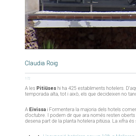
Claudia Roig
172
A les
Pitiüses
hi ha 425 establiments hotelers. D’aq
temporada alta, tot i això, els que decideixen no ta
A
Eivissa
i Formentera la majoria dels hotels comenc
d’octubre. I podem dir que ara només resten oberts e
desena part de la planta hotelera pitiüsa. La xifra és 