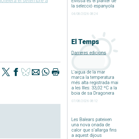
 hotelera el setembre a
Eivissa és el planter de
la selecció espanyola
04/08/2026 08:24
El Temps
Darreres edicions
L’aigua de la mar
marca la temperatura
més alta registrada mai
a les Illes: 33,02 ºC a la
boia de sa Dragonera
07/08/2026 08:12
Les Balears pateixen
una nova onada de
calor que s’allarga fins
a aquest dijous