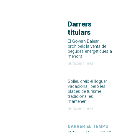
Darrers
titulars
El Govern Balear
prohibeix la venta de
begudes energètiques a
menors
08/08/2026 10:53
Sóller, creix el lloguer
vacacional, però les
places de turisme
tradicional es
mantenen
08/08/2026 10:24
DARRER EL TEMPS