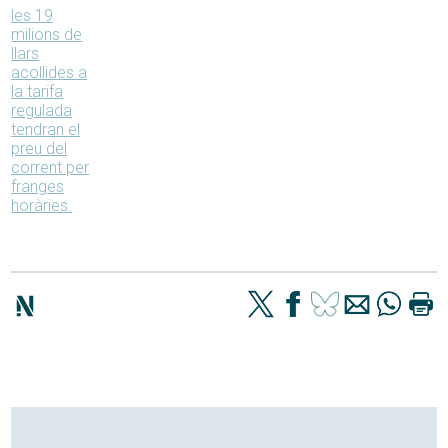
les 19
milions de
llars
acollides a
la tarifa
regulada
tendran el
preu del
corrent per
franges
horàries.