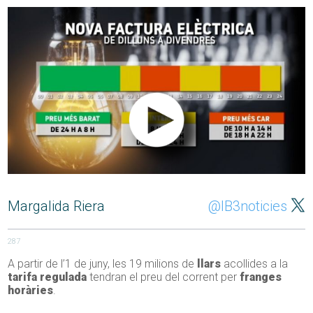
Margalida Riera
@IB3noticies
287
A partir de l’1 de juny, les 19 milions de
llars
acollides a la
tarifa regulada
tendran el preu del corrent per
franges
horàries
.