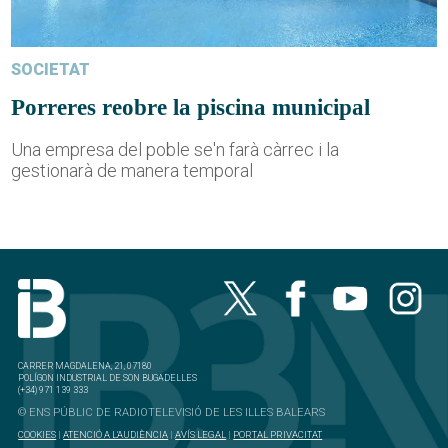
SOCIETAT
Porreres reobre la piscina municipal
Una empresa del poble se'n farà càrrec i la
gestionarà de manera temporal
CARRER MAGDALENA, 21, 07180
POLÍGON INDUSTRIAL DE SON BUGADELLES
(+34) 971 139 333
© ENS PÚBLIC DE RADIOTELEVISIÓ DE LES ILLES BALEARS
COOKIES
|
ATENCIÓ A L'AUDIÈNCIA
|
AVÍS LEGAL
|
PORTAL PRIVACITAT