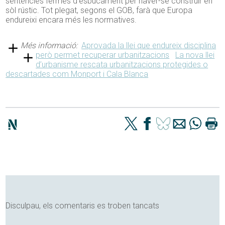
sentències fermes d’esbucament per haver-se construir en
sòl rústic. Tot plegat, segons el GOB, farà que Europa
endureixi encara més les normatives.
Més informació:
Aprovada la llei que endureix disciplina
però permet recuperar urbanitzacions
La nova llei
d’urbanisme rescata urbanitzacions protegides o
descartades com Monport i Cala Blanca
Disculpau, els comentaris es troben tancats