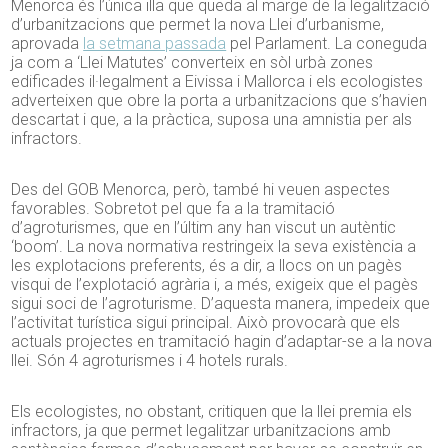
Menorca és l’única illa que queda al marge de la legalització
d’urbanitzacions que permet la nova Llei d’urbanisme,
aprovada
la setmana passada
pel Parlament. La coneguda
ja com a ‘Llei Matutes’ converteix en sòl urbà zones
edificades il·legalment a Eivissa i Mallorca i els ecologistes
adverteixen que obre la porta a urbanitzacions que s’havien
descartat i que, a la pràctica, suposa una amnistia per als
infractors.
Des del GOB Menorca, però, també hi veuen aspectes
favorables. Sobretot pel que fa a la tramitació
d’agroturismes, que en l’últim any han viscut un autèntic
‘boom’. La nova normativa restringeix la seva existència a
les explotacions preferents, és a dir, a llocs on un pagès
visqui de l’explotació agrària i, a més, exigeix que el pagès
sigui soci de l’agroturisme. D’aquesta manera, impedeix que
l’activitat turística sigui principal. Això provocarà que els
actuals projectes en tramitació hagin d’adaptar-se a la nova
llei. Són 4 agroturismes i 4 hotels rurals.
Els ecologistes, no obstant, critiquen que la llei premia els
infractors, ja que permet legalitzar urbanitzacions amb