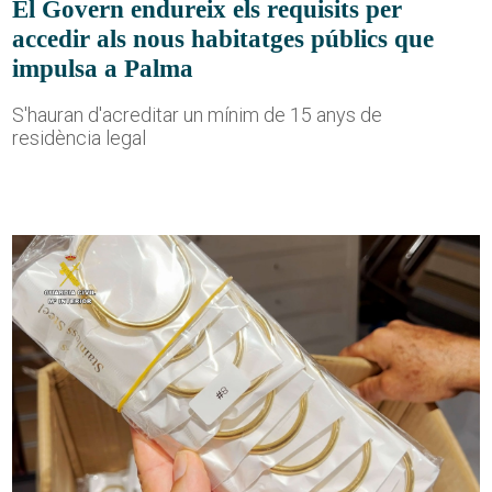
El Govern endureix els requisits per
accedir als nous habitatges públics que
impulsa a Palma
S'hauran d'acreditar un mínim de 15 anys de
residència legal