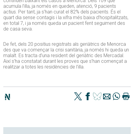
continuen baixant els casos a Menorca. Dels 109 que
acumula l’illa, ja només en queden, atenció, 9 pacients
actius. Per tant, ja s’han curat el 82% dels pacients. És el
quart dia sense contagis i la xifra més baixa d’hospitalitzats,
en total 7, i ja només queda un pacient fent seguiment des
de casa seva.
De fet, dels 20 positius registrats als geriàtrics de Menorca
des que va començar la crisi sanitària, ja només hi queda un
malalt. Es tracta d’una resident del geriàtric des Mercadal.
Així s’ha constatat durant les proves que s’han començat a
realitzar a totes les residències de l’illa.