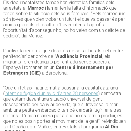
Els documentalistes també han visitat les famílies dels
arrestats al
Marroc
i lamenten la falta d’informació que
tenen sobre la situació dels seus familiars. “Pels marroquins
són joves que volen trobar un futur i el que va passar és per
amics i parents el resultat d’haver intentat aprofitar
l’oportunitat d’aconseguir-ho, no ho veien com un delicte de
sedició”, diu Muñoz.
L’activista recorda que després de ser alliberats del centre
penitenciari per ordre de l’
Audiència Provincial
, els
migrants foren detinguts per entrada sense papers a
Espanya i romanen en un
Centre d’Internament per
Estrangers (CIE)
a Barcelona.
“Que un fet així hagi tornat a passar a la capital catalana
(
intent de fugida d’un avió d’altres 28 persones
) demostra
que estam davant una situació universal de gent
desesperada per canviar de vida, que si travessa la mar
amb una petita embarcació també cercarà fugir fer altres
mitjans… L’única manera per a què no es torni a produir, és
que no es posin portes al moviment de la gent”, reivindiquen
tant Ocaña com Muñoz, entrevistats al programa
Al Dia