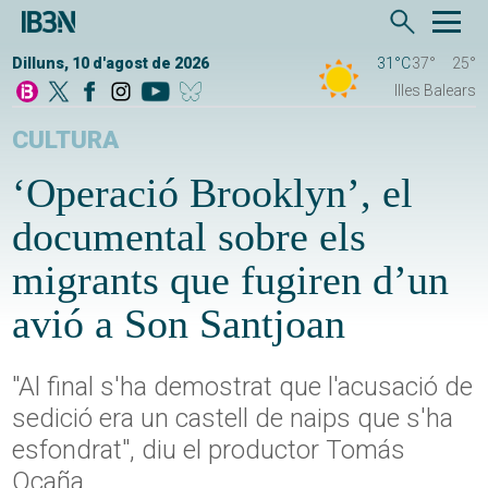
Dilluns, 10 d'agost de 2026
31°C
37°
25°
Illes Balears
CULTURA
‘Operació Brooklyn’, el
documental sobre els
migrants que fugiren d’un
avió a Son Santjoan
"Al final s'ha demostrat que l'acusació de
sedició era un castell de naips que s'ha
esfondrat", diu el productor Tomás
Ocaña