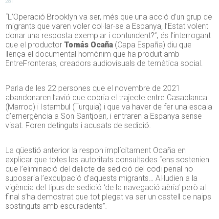
281
“L’Operació Brooklyn va ser, més que una acció d’un grup de
migrants que varen voler col·lar-se a Espanya, l’Estat volent
donar una resposta exemplar i contundent?”, és l’interrogant
que el productor
Tomás Ocaña
(Capa España) diu que
llença el documental homònim que ha produït amb
EntreFronteras, creadors audiovisuals de temàtica social.
Parla de les 22 persones que el novembre de 2021
abandonaren l’avió que cobria el trajecte entre Casablanca
(Marroc) i Istambul (Turquia) i que va haver de fer una escala
d’emergència a Son Santjoan, i entraren a Espanya sense
visat. Foren detinguts i acusats de sedició.
La qüestió anterior la respon implícitament Ocaña en
explicar que totes les autoritats consultades “ens sostenien
que l’eliminació del delicte de sedició del codi penal no
suposaria l’exculpació d’aquests migrants… Al·ludien a la
vigència del tipus de sedició ‘de la navegació aèria’ però al
final s’ha demostrat que tot plegat va ser un castell de naips
sostinguts amb escuradents”.