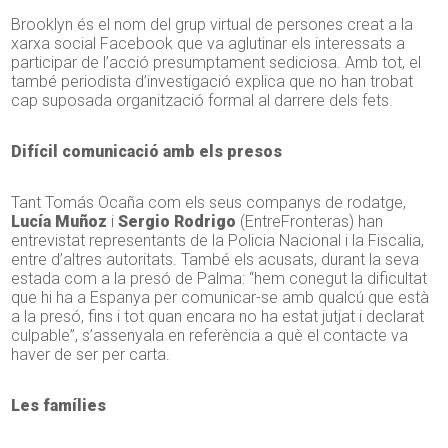
Brooklyn és el nom del grup virtual de persones creat a la
xarxa social Facebook que va aglutinar els interessats a
participar de l’acció presumptament sediciosa. Amb tot, el
també periodista d’investigació explica que no han trobat
cap suposada organització formal al darrere dels fets.
Difícil comunicació amb els presos
Tant Tomás Ocaña com els seus companys de rodatge,
Lucía Muñoz
i
Sergio Rodrigo
(EntreFronteras) han
entrevistat representants de la Policia Nacional i la Fiscalia,
entre d’altres autoritats. També els acusats, durant la seva
estada com a la presó de Palma: “hem conegut la dificultat
que hi ha a Espanya per comunicar-se amb qualcú que està
a la presó, fins i tot quan encara no ha estat jutjat i declarat
culpable”, s’assenyala en referència a què el contacte va
haver de ser per carta.
Les famílies