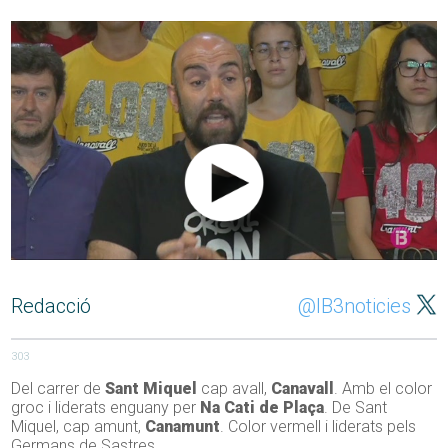
Redacció
@IB3noticies
303
Del carrer de
Sant Miquel
cap avall,
Canavall
. Amb el color
groc i liderats enguany per
Na Cati de Plaça
. De Sant
Miquel, cap amunt,
Canamunt
. Color vermell i liderats pels
Germans de Sastres.