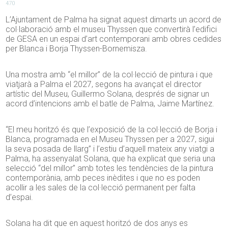
470
L’Ajuntament de Palma ha signat aquest dimarts un acord de
col·laboració amb el museu Thyssen que convertirà l’edifici
de GESA en un espai d’art contemporani amb obres cedides
per Blanca i Borja Thyssen-Bornemisza.
Una mostra amb “el millor” de la col·lecció de pintura i que
viatjarà a Palma el 2027, segons ha avançat el director
artístic del Museu, Guillermo Solana, després de signar un
acord d’intencions amb el batle de Palma, Jaime Martínez.
“El meu horitzó és que l’exposició de la col·lecció de Borja i
Blanca, programada en el Museu Thyssen per a 2027, sigui
la seva posada de llarg” i l’estiu d’aquell mateix any viatgi a
Palma, ha assenyalat Solana, que ha explicat que seria una
selecció “del millor” amb totes les tendències de la pintura
contemporània, amb peces inèdites i que no es poden
acollir a les sales de la col·lecció permanent per falta
d’espai.
Solana ha dit que en aquest horitzó de dos anys es