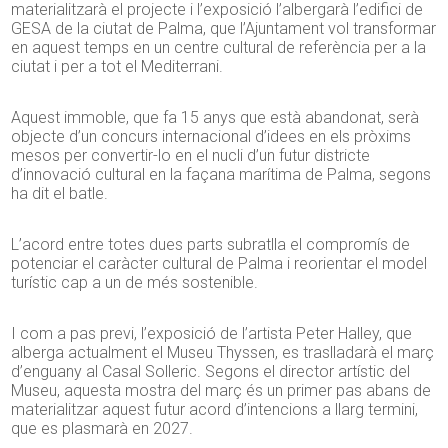
materialitzarà el projecte i l’exposició l’albergarà l’edifici de
GESA de la ciutat de Palma, que l’Ajuntament vol transformar
en aquest temps en un centre cultural de referència per a la
ciutat i per a tot el Mediterrani.
Aquest immoble, que fa 15 anys que està abandonat, serà
objecte d’un concurs internacional d’idees en els pròxims
mesos per convertir-lo en el nucli d’un futur districte
d’innovació cultural en la façana marítima de Palma, segons
ha dit el batle.
L’acord entre totes dues parts subratlla el compromís de
potenciar el caràcter cultural de Palma i reorientar el model
turístic cap a un de més sostenible.
I com a pas previ, l’exposició de l’artista Peter Halley, que
alberga actualment el Museu Thyssen, es traslladarà el març
d’enguany al Casal Solleric. Segons el director artístic del
Museu, aquesta mostra del març és un primer pas abans de
materialitzar aquest futur acord d’intencions a llarg termini,
que es plasmarà en 2027.