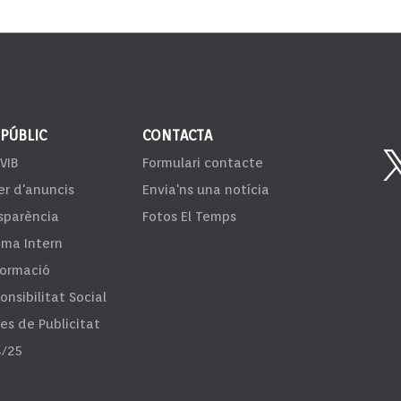
 PÚBLIC
CONTACTA
VIB
Formulari contacte
er d'anuncis
Envia'ns una notícia
sparència
Fotos El Temps
ema Intern
formació
onsibilitat Social
fes de Publicitat
/25