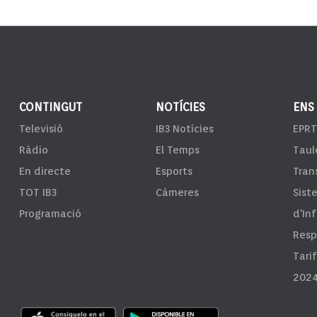
CONTINGUT
NOTÍCIES
ENS
Televisió
IB3 Notícies
EPRT
Ràdio
El Temps
Taul
En directe
Esports
Tran
TOT IB3
Càmeres
Sist
Programació
d'In
Resp
Tari
2024